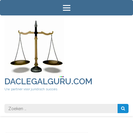
Ga
naar
inhoud
(druk
op
Enter)
DACLEGALGURU.COM
Uw partner voor juridisch succes
Zoeken
naar: