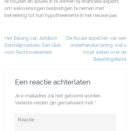
te houden en advies in te winnen bij financiële experts
om weloverwogen beslissingen te nemen met
betrekking tot hun hypotheekrente in het nieuwe jaar.
Berichtnavigatie
Het Belang van Juridisch
De fiscale aspecten van een
Eerstelijnsadvies: Een Gids
onderhandse lening: wat u
voor Rechtzoekenden
moet weten over de
Belastingdienst
Een reactie achterlaten
Je e-mailadres zal niet getoond worden.
Vereiste velden zijn gemarkeerd met
*
Reactie