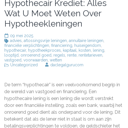
Hypothecair Krediet: Alles
Wat U Moet Weten Over
Hypotheekleningen
09 mei 2025
advies
,
aflossingsvrije leningen
,
annuïtaire leningen
,
financiële verplichtingen
,
financiering
,
huiseigendom
,
hypothecair
,
hypotheekproces
,
kapitaal
,
kosten
,
lening
,
looptijd
,
onroerend goed
,
regels
,
rente
,
rentetarieven
,
vastgoed
,
voorwaarden
,
wetten
Uncategorized
daclegalgurucom
De term “hypothecair” is een veelvoorkomend begrip in
de wereld van vastgoed en financiering. Een
hypothecaire lening is een lening die wordt verstrekt
door een financiële instelling, zoals een bank, waarbij het
onroerend goed dient als onderpand voor de lening. Dit
betekent dat als de lener niet in staat is om aan zijn
betalingsverplichtingen te voldoen, de geldschieter het