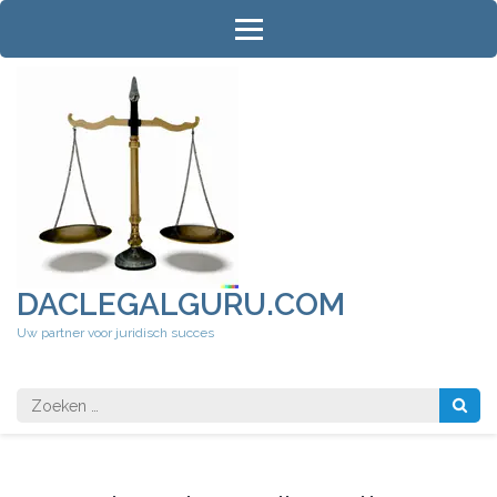
Ga
naar
inhoud
(druk
op
Enter)
DACLEGALGURU.COM
Uw partner voor juridisch succes
Zoeken
naar: