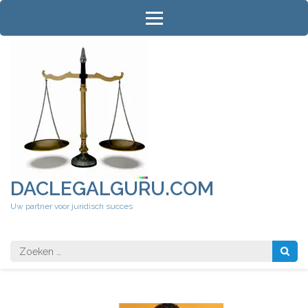
Ga
naar
inhoud
(druk
op
Enter)
DACLEGALGURU.COM
Uw partner voor juridisch succes
Zoeken
naar: