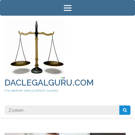
Ga
naar
inhoud
(druk
op
Enter)
DACLEGALGURU.COM
Uw partner voor juridisch succes
Zoeken
naar: