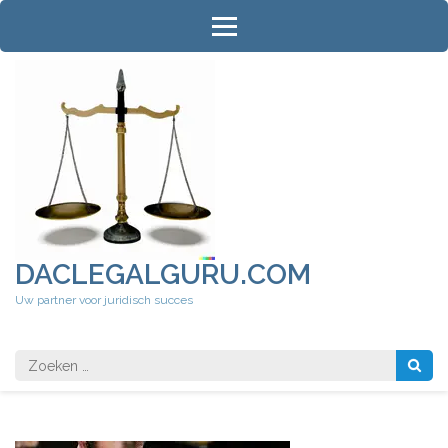
Ga
naar
inhoud
(druk
op
Enter)
DACLEGALGURU.COM
Uw partner voor juridisch succes
Zoeken
naar: