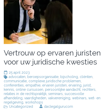
Vertrouw op ervaren juristen
voor uw juridische kwesties
25 april 2023
advocaten
,
beroepsorganisatie
,
bijscholing
,
cliënten
,
communicatie
,
complexe juridische problemen
,
conferenties
,
empathie
,
ervaren juristen
,
ervaring
,
jurist
,
kennis
,
online cursussen
,
persoonlijke aandacht
,
rechters
,
relaties in de rechtspraktijk
,
seminars
,
succesvolle
afhandeling
,
vaardigheden
,
vakvereniging
,
webinars
,
wet- en
regelgeving
,
workshops
Uncategorized
daclegalgurucom