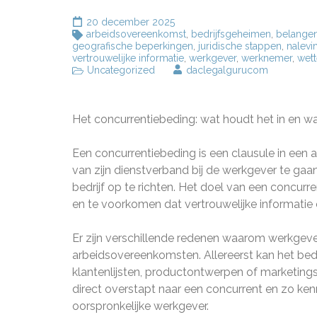
20 december 2025
arbeidsovereenkomst
,
bedrijfsgeheimen
,
belange
geografische beperkingen
,
juridische stappen
,
nalevi
vertrouwelijke informatie
,
werkgever
,
werknemer
,
wett
Uncategorized
daclegalgurucom
Het concurrentiebeding: wat houdt het in en wa
Een concurrentiebeding is een clausule in een
van zijn dienstverband bij de werkgever te ga
bedrijf op te richten. Het doel van een concu
en te voorkomen dat vertrouwelijke informatie 
Er zijn verschillende redenen waarom werkgev
arbeidsovereenkomsten. Allereerst kan het bed
klantenlijsten, productontwerpen of marketin
direct overstapt naar een concurrent en zo ken
oorspronkelijke werkgever.