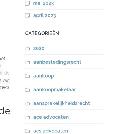
mei 2023
april 2023
CATEGORIEËN
2020
het
aanbestedingsrecht
r
fiek
aankoop
n van
emers
aankoopmakelaar
aansprakelijkheidsrecht
 de
ace advocaten
acs advocaten