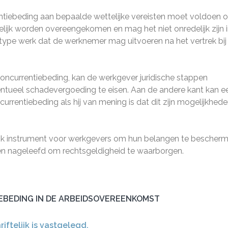
entiebeding aan bepaalde wettelijke vereisten moet voldoen 
telijk worden overeengekomen en mag het niet onredelijk zijn 
 type werk dat de werknemer mag uitvoeren na het vertrek bij
concurrentiebeding, kan de werkgever juridische stappen
tueel schadevergoeding te eisen. Aan de andere kant kan e
entiebeding als hij van mening is dat dit zijn mogelijkhed
rijk instrument voor werkgevers om hun belangen te bescherm
n nageleefd om rechtsgeldigheid te waarborgen.
IEBEDING IN DE ARBEIDSOVEREENKOMST
iftelijk is vastgelegd.