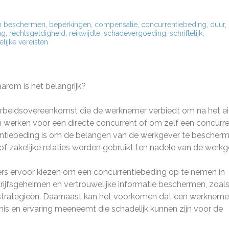
n beschermen
,
beperkingen
,
compensatie
,
concurrentiebeding
,
duur
,
ng
,
rechtsgeldigheid
,
reikwijdte
,
schadevergoeding
,
schriftelijk
,
elijke vereisten
arom is het belangrijk?
 arbeidsovereenkomst die de werknemer verbiedt om na het e
an werken voor een directe concurrent of om zelf een concurr
rrentiebeding is om de belangen van de werkgever te bescher
of zakelijke relaties worden gebruikt ten nadele van de werkg
ers ervoor kiezen om een concurrentiebeding op te nemen in
rijfsgeheimen en vertrouwelijke informatie beschermen, zoal
gstrategieën. Daarnaast kan het voorkomen dat een werkneme
nis en ervaring meeneemt die schadelijk kunnen zijn voor de