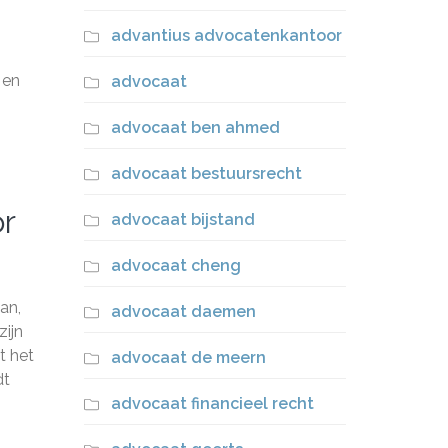
advantius advocatenkantoor
 en
advocaat
advocaat ben ahmed
advocaat bestuursrecht
or
advocaat bijstand
advocaat cheng
an,
advocaat daemen
ijn
t het
advocaat de meern
dt
advocaat financieel recht