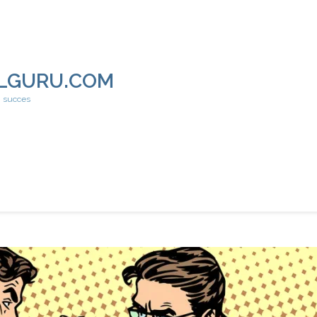
LGURU.COM
h succes