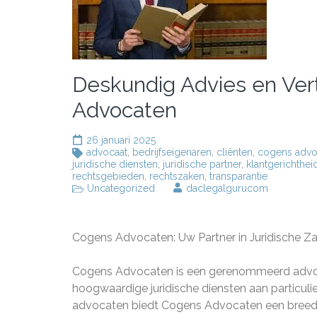
Deskundig Advies en Ve
Advocaten
26 januari 2025
advocaat
,
bedrijfseigenaren
,
cliënten
,
cogens advo
juridische diensten
,
juridische partner
,
klantgerichthei
rechtsgebieden
,
rechtszaken
,
transparantie
Uncategorized
daclegalgurucom
Cogens Advocaten: Uw Partner in Juridische Z
Cogens Advocaten is een gerenommeerd advocat
hoogwaardige juridische diensten aan particuli
advocaten biedt Cogens Advocaten een breed s