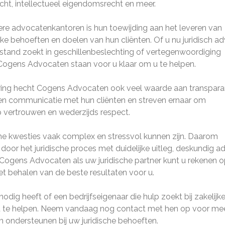
cht, intellectueel eigendomsrecht en meer.
e advocatenkantoren is hun toewijding aan het leveren van
ke behoeften en doelen van hun cliënten. Of u nu juridisch ad
ijstand zoekt in geschillenbeslechting of vertegenwoordiging
ogens Advocaten staan ​​voor u klaar om u te helpen.
varing hecht Cogens Advocaten ook veel waarde aan transparan
 open communicatie met hun cliënten en streven ernaar om
 vertrouwen en wederzijds respect.
che kwesties vaak complex en stressvol kunnen zijn. Daarom
 door het juridische proces met duidelijke uitleg, deskundig a
 Cogens Advocaten als uw juridische partner kunt u rekenen 
et behalen van de beste resultaten voor u.
 nodig heeft of een bedrijfseigenaar die hulp zoekt bij zakelijk
 u te helpen. Neem vandaag nog contact met hen op voor me
n ondersteunen bij uw juridische behoeften.