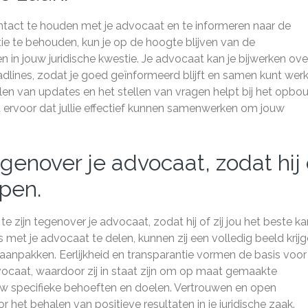
ntact te houden met je advocaat en te informeren naar de
e te behouden, kun je op de hoogte blijven van de
in jouw juridische kwestie. Je advocaat kan je bijwerken ove
adlines, zodat je goed geïnformeerd blijft en samen kunt wer
len van updates en het stellen van vragen helpt bij het opb
t ervoor dat jullie effectief kunnen samenwerken om jouw
genover je advocaat, zodat hij 
lpen.
te zijn tegenover je advocaat, zodat hij of zij jou het beste ka
s met je advocaat te delen, kunnen zij een volledig beeld krij
ef aanpakken. Eerlijkheid en transparantie vormen de basis voo
ocaat, waardoor zij in staat zijn om op maat gemaakte
jouw specifieke behoeften en doelen. Vertrouwen en open
 het behalen van positieve resultaten in je juridische zaak.