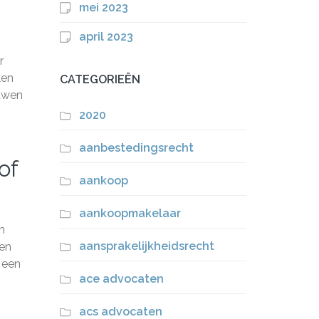
mei 2023
april 2023
r
ken
CATEGORIEËN
ouwen
2020
aanbestedingsrecht
of
aankoop
aankoopmakelaar
n
aansprakelijkheidsrecht
gen
r een
ace advocaten
acs advocaten