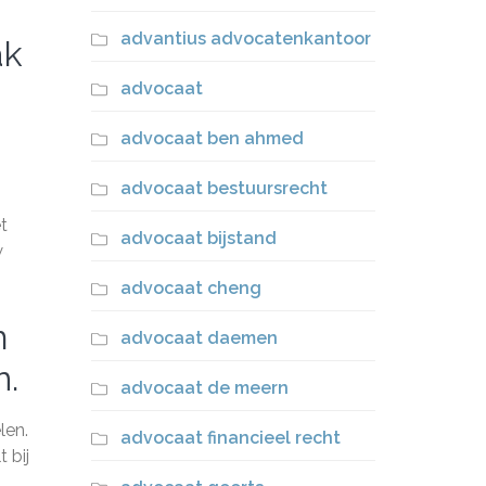
advantius advocatenkantoor
ak
advocaat
advocaat ben ahmed
advocaat bestuursrecht
t
advocaat bijstand
w
advocaat cheng
m
advocaat daemen
n.
advocaat de meern
len.
advocaat financieel recht
 bij