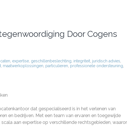
rtegenwoordiging Door Cogens
caten
,
expertise
,
geschillenbeslechting
,
integriteit
,
juridisch advies
,
d
,
maatwerkoplossingen
,
particulieren
,
professionele ondersteuning
,
aken
enkantoor dat gespecialiseerd is in het verlenen van
eren en bedrijven. Met een team van ervaren en toegewijde
cala aan expertise op verschillende rechtsgebieden, waaro