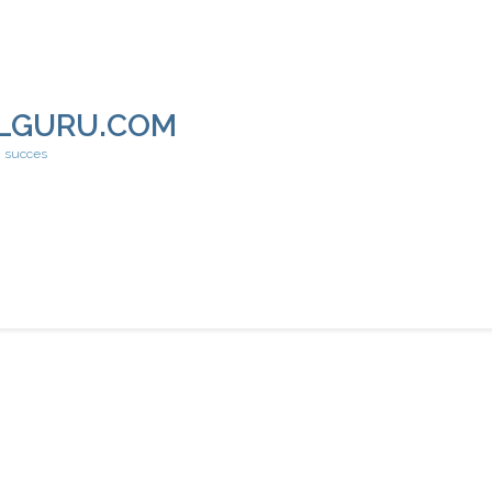
LGURU.COM
h succes