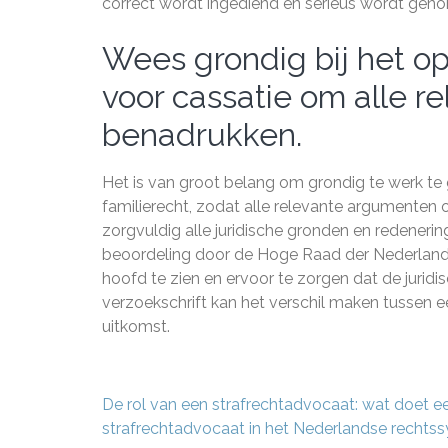
correct wordt ingediend en serieus wordt ge
Wees grondig bij het op
voor cassatie om alle 
benadrukken.
Het is van groot belang om grondig te werk te g
familierecht, zodat alle relevante argumenten
zorgvuldig alle juridische gronden en redeneri
beoordeling door de Hoge Raad der Nederlande
hoofd te zien en ervoor te zorgen dat de jurid
verzoekschrift kan het verschil maken tussen 
uitkomst.
Berichtnavigatie
De rol van een strafrechtadvocaat: wat doet e
strafrechtadvocaat in het Nederlandse rechts