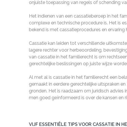
onjuiste toepassing van regels of schending v
Het indienen van een cassatieberoep in het fami
complexe en technische procedure is. Het is es
bekend is met cassatieprocedures en ervaring h
Cassatie kan leiden tot verschillende uitkomste
lagere rechter voor herbeoordeling, bevestigin
van cassatie in het familierecht is om rechtse
gerechtelijke beslissingen op juiste wijze wor
Al met al is cassatie in het familierecht een bel
gemaakt in eerdere gerechtelijke uitspraken en 
gronden. Het is raadzaam om juridisch advies 
men goed geïnformeerd is over de kansen en ri
VIJF ESSENTIËLE TIPS VOOR CASSATIE IN H