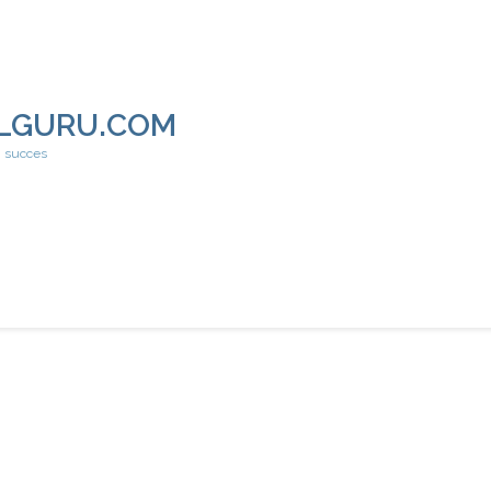
LGURU.COM
h succes