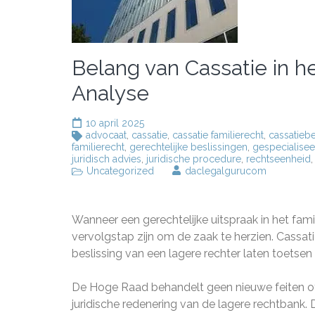
Belang van Cassatie in he
Analyse
10 april 2025
advocaat
,
cassatie
,
cassatie familierecht
,
cassatieb
familierecht
,
gerechtelijke beslissingen
,
gespecialise
juridisch advies
,
juridische procedure
,
rechtseenheid
Uncategorized
daclegalgurucom
Wanneer een gerechtelijke uitspraak in het fami
vervolgstap zijn om de zaak te herzien. Cassatie
beslissing van een lagere rechter laten toets
De Hoge Raad behandelt geen nieuwe feiten of b
juridische redenering van de lagere rechtbank. D