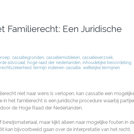
t Familierecht: Een Juridische
eroep
,
cassatiegronden
,
cassatiemiddelen
,
cassatieverzoek
,
erde advocaat
,
hoge raad der nederlanden
,
inhoudelijke beoordeling
,
,
rechtszekerheid
,
termijn indienen cassatie
,
wettelijke termijnen
lierecht niet naar wens is verlopen, kan cassatie een mogelijk
 in het familierecht is een juridische procedure waarbij partij
en door de Hoge Raad der Nederlanden.
ewijsmateriaal, maar kijkt alleen naar mogelijke fouten in d
it kan bijvoorbeeld gaan over de interpretatie van het recht,