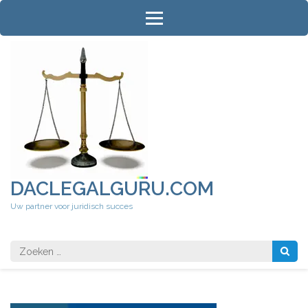
Ga
naar
inhoud
(druk
op
Enter)
DACLEGALGURU.COM
Uw partner voor juridisch succes
Zoeken
naar: