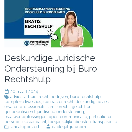
Deskundige Juridische
Ondersteuning bij Buro
Rechtshulp
20 maart 2024
advies
,
arbeidsrecht
,
bedrijven
,
buro rechtshulp
,
complexe kwesties
,
contractenrecht
,
deskundig advies
,
ervaren professionals
,
familierecht
,
geschillen
,
gespecialiseerd
,
juridische ondersteuning
,
maatwerkoplossingen
,
open communicatie
,
particulieren
,
persoonlijke aandacht
,
toegankelijke diensten
,
transparantie
Uncategorized
daclegalgurucom