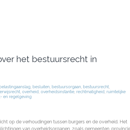
ver het bestuursrecht in
belastingaanslag
,
besluiten
,
bestuursorgaan
,
bestuursrecht
,
erwijsrecht
,
overheid
,
overheidsinstantie
,
rechtmatigheid
,
ruimtelijke
- en regelgeving
 richt op de verhoudingen tussen burgers en de overheid. Het
lichtingen van overheidsorganen, zoals gemeenten, provinci