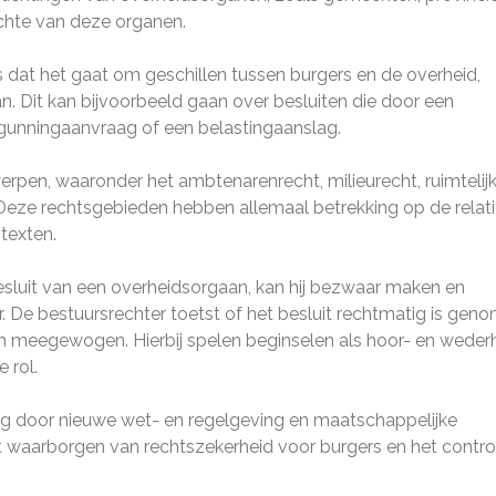
ichte van deze organen.
s dat het gaat om geschillen tussen burgers en de overheid,
n. Dit kan bijvoorbeeld gaan over besluiten die door een
rgunningaanvraag of een belastingaanslag.
rpen, waaronder het ambtenarenrecht, milieurecht, ruimtelij
 Deze rechtsgebieden hebben allemaal betrekking op de relat
texten.
esluit van een overheidsorgaan, kan hij bezwaar maken en
r. De bestuursrechter toetst of het besluit rechtmatig is gen
n meegewogen. Hierbij spelen beginselen als hoor- en wederh
 rol.
ing door nieuwe wet- en regelgeving en maatschappelijke
het waarborgen van rechtszekerheid voor burgers en het contro