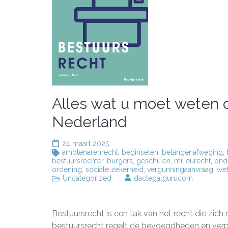
Alles wat u moet weten o
Nederland
24 maart 2025
ambtenarenrecht
,
beginselen
,
belangenafweging
,
bestuursrechter
,
burgers
,
geschillen
,
milieurecht
,
ond
ordening
,
sociale zekerheid
,
vergunningaanvraag
,
wet
Uncategorized
daclegalgurucom
Bestuursrecht is een tak van het recht die zich
bestuursrecht regelt de bevoegdheden en verp