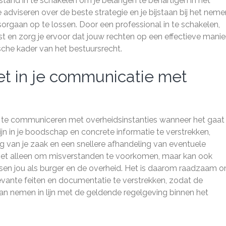
ijstand in te schakelen om je belangen te behartigen in het
e adviseren over de beste strategie en je bijstaan bij het neme
rgaan op te lossen. Door een professional in te schakelen,
t en zorg je ervoor dat jouw rechten op een effectieve manie
che kader van het bestuursrecht.
t in je communicatie met
t te communiceren met overheidsinstanties wanneer het gaa
zijn in je boodschap en concrete informatie te verstrekken,
g van je zaak en een snellere afhandeling van eventuele
niet alleen om misverstanden te voorkomen, maar kan ook
sen jou als burger en de overheid. Het is daarom raadzaam 
levante feiten en documentatie te verstrekken, zodat de
an nemen in lijn met de geldende regelgeving binnen het