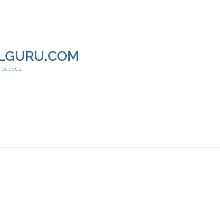
LGURU.COM
h succes