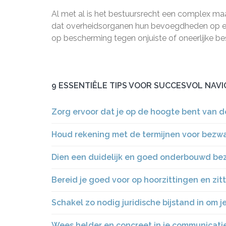
Al met al is het bestuursrecht een complex ma
dat overheidsorganen hun bevoegdheden op ee
op bescherming tegen onjuiste of oneerlijke bes
9 ESSENTIËLE TIPS VOOR SUCCESVOL NAV
Zorg ervoor dat je op de hoogte bent van d
Houd rekening met de termijnen voor bezwa
Dien een duidelijk en goed onderbouwd bezw
Bereid je goed voor op hoorzittingen en zitt
Schakel zo nodig juridische bijstand in om 
Wees helder en concreet in je communicatie