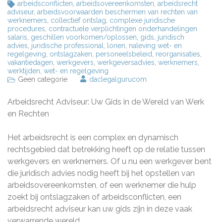
arbeidsconflicten
,
arbeidsovereenkomsten
,
arbeidsrecht
adviseur
,
arbeidsvoorwaarden beschermen van rechten van
werknemers
,
collectief ontslag
,
complexe juridische
procedures
,
contractuele verplichtingen onderhandelingen
salaris
,
geschillen voorkomen/oplossen
,
gids
,
juridisch
advies
,
juridische professional
,
lonen
,
naleving wet- en
regelgeving
,
ontslagzaken
,
personeelsbeleid
,
reorganisaties
,
vakantiedagen
,
werkgevers
,
werkgeversadvies
,
werknemers
,
werktijden
,
wet- en regelgeving
Geen categorie
daclegalgurucom
Arbeidsrecht Adviseur: Uw Gids in de Wereld van Werk
en Rechten
Het arbeidsrecht is een complex en dynamisch
rechtsgebied dat betrekking heeft op de relatie tussen
werkgevers en werknemers. Of u nu een werkgever bent
die juridisch advies nodig heeft bij het opstellen van
arbeidsovereenkomsten, of een werknemer die hulp
zoekt bij ontslagzaken of arbeidsconflicten, een
arbeidsrecht adviseur kan uw gids zijn in deze vaak
verwarrende wereld.