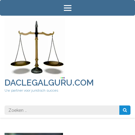
Ga
naar
inhoud
(druk
op
Enter)
DACLEGALGURU.COM
Uw partner voor juridisch succes
Zoeken
naar: