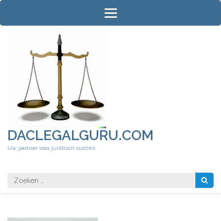
Ga
naar
inhoud
(druk
op
Enter)
DACLEGALGURU.COM
Uw partner voor juridisch succes
Zoeken
naar: