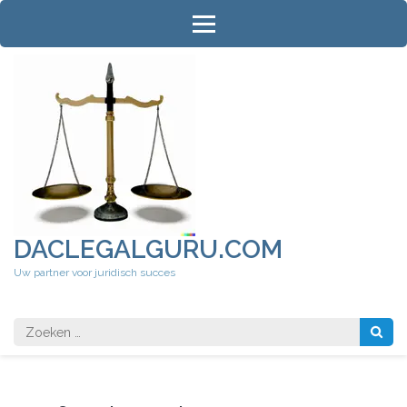
Ga
naar
inhoud
(druk
op
Enter)
DACLEGALGURU.COM
Uw partner voor juridisch succes
Zoeken
naar: