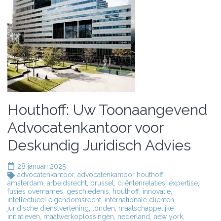
Houthoff: Uw Toonaangevend
Advocatenkantoor voor
Deskundig Juridisch Advies
28 januari 2025
advocatenkantoor
,
advocatenkantoor houthoff
,
amsterdam
,
arbeidsrecht
,
brussel
,
cliëntenrelaties
,
expertise
,
fusies overnames
,
geschiedenis
,
houthoff
,
innovatie
,
intellectueel eigendomsrecht
,
internationale cliënten
,
juridische dienstverlening
,
londen
,
maatschappelijke
initiatieven
,
maatwerkoplossingen
,
nederland
,
new york
,