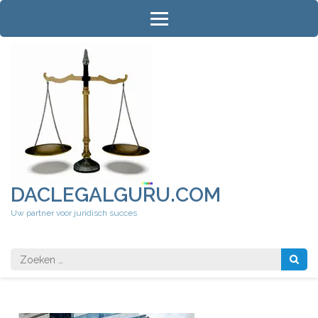
Ga
naar
inhoud
(druk
op
Enter)
DACLEGALGURU.COM
Uw partner voor juridisch succes
Zoeken
naar: