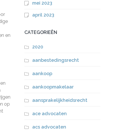
mei 2023
oor
april 2023
dige
n
CATEGORIEËN
en en
2020
aanbestedingsrecht
aankoop
 en
aankoopmakelaar
n
ijgen
aansprakelijkheidsrecht
en op
nt
ace advocaten
acs advocaten