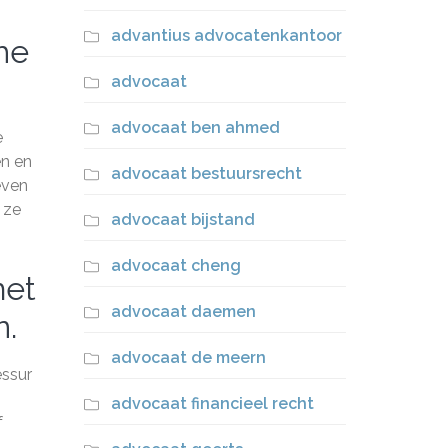
advantius advocatenkantoor
he
advocaat
advocaat ben ahmed
e
en en
advocaat bestuursrecht
even
 ze
advocaat bijstand
advocaat cheng
met
advocaat daemen
n.
advocaat de meern
essur
advocaat financieel recht
f