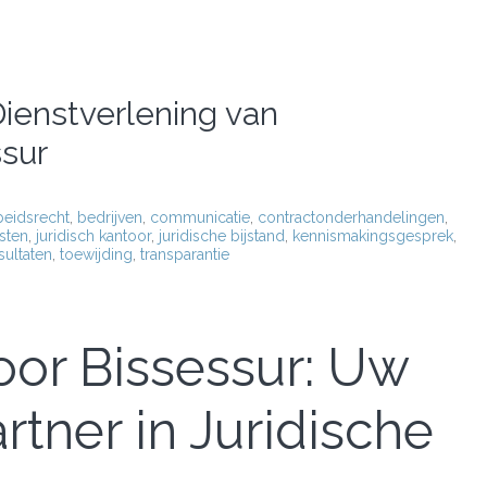
ienstverlening van
sur
beidsrecht
,
bedrijven
,
communicatie
,
contractonderhandelingen
,
sten
,
juridisch kantoor
,
juridische bijstand
,
kennismakingsgesprek
,
sultaten
,
toewijding
,
transparantie
or Bissessur: Uw
tner in Juridische