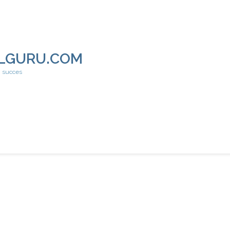
LGURU.COM
h succes