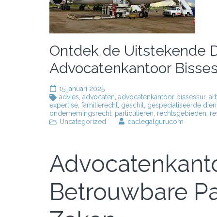
Ontdek de Uitstekende D
Advocatenkantoor Bisses
15 januari 2025
advies
,
advocaten
,
advocatenkantoor bissessur
,
ar
expertise
,
familierecht
,
geschil
,
gespecialiseerde dien
ondernemingsrecht
,
particulieren
,
rechtsgebieden
,
re
Uncategorized
daclegalgurucom
Advocatenkanto
Betrouwbare Par