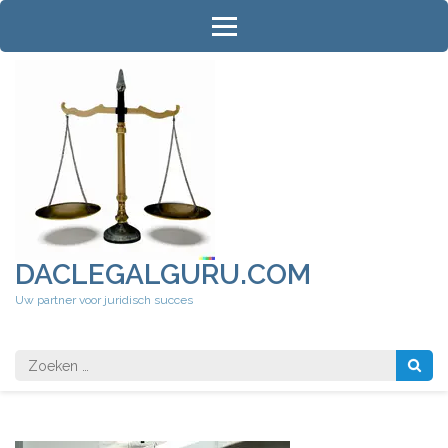
Ga
naar
inhoud
(druk
op
Enter)
DACLEGALGURU.COM
Uw partner voor juridisch succes
Zoeken
naar: