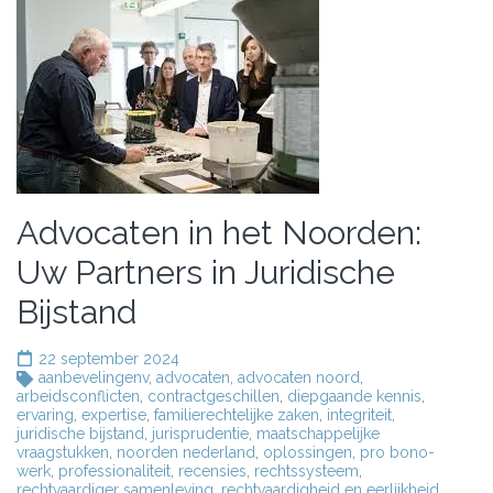
Advocaten in het Noorden:
Uw Partners in Juridische
Bijstand
22 september 2024
aanbevelingenv
,
advocaten
,
advocaten noord
,
arbeidsconflicten
,
contractgeschillen
,
diepgaande kennis
,
ervaring
,
expertise
,
familierechtelijke zaken
,
integriteit
,
juridische bijstand
,
jurisprudentie
,
maatschappelijke
vraagstukken
,
noorden nederland
,
oplossingen
,
pro bono-
werk
,
professionaliteit
,
recensies
,
rechtssysteem
,
rechtvaardiger samenleving
,
rechtvaardigheid en eerlijkheid
,