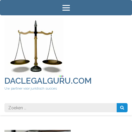
Ga
naar
inhoud
(druk
op
Enter)
DACLEGALGURU.COM
Uw partner voor juridisch succes
Zoeken
naar: