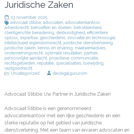
Juridische Zaken
23 november 2025
advocaat stibbe
,
advocaten
,
advocatenkantoor
,
arbeidsrecht
,
behoeften en doelen
,
betrokkenheid
,
clientgerichte benadering
,
deskundigheid
,
efficiëntere
oploss
,
expertise
,
geschiedenis
,
innovatie en technologie
,
intellectueel eigendomsrecht
,
juridische dienstverlening
,
juridische zaken
,
kennis en ervaring
,
maatwerkadvies
,
ondernemingsrecht
,
optimale resultaten
,
partner
,
persoonlijke aandacht
,
proactieve communicatie
,
rechtsgebieden
,
reputatie
,
specialisaties
,
toewijding
,
vastgoedrecht
Uncategorized
daclegalgurucom
Advocaat Stibbe: Uw Partner in Juridische Zaken
Advocaat Stibbe is een gerenommeerd
advocatenkantoor met een rijke geschiedenis en een
sterke reputatie op het gebied van juridische
dienstverlening. Met een team van ervaren advocaten en