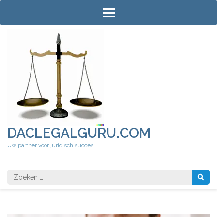
Ga
naar
inhoud
(druk
op
Enter)
DACLEGALGURU.COM
Uw partner voor juridisch succes
Zoeken
naar: