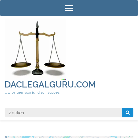
Ga
naar
inhoud
(druk
op
Enter)
DACLEGALGURU.COM
Uw partner voor juridisch succes
Zoeken
naar: