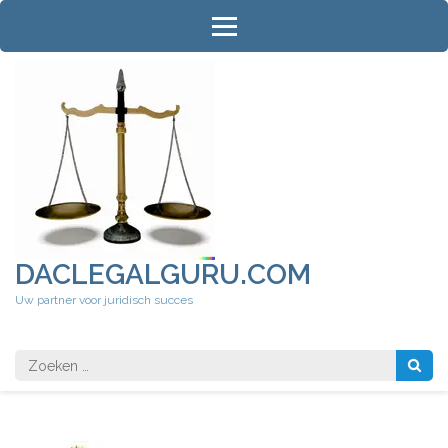
Ga
naar
inhoud
(druk
op
Enter)
DACLEGALGURU.COM
Uw partner voor juridisch succes
Zoeken
naar: