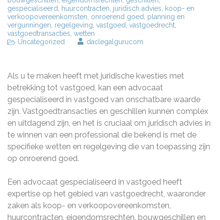
bouwgeschillen
,
eigendomsrechten
,
geschillen
,
gespecialiseerd
,
huurcontracten
,
juridisch advies
,
koop- en
verkoopovereenkomsten
,
onroerend goed
,
planning en
vergunningen
,
regelgeving
,
vastgoed
,
vastgoedrecht
,
vastgoedtransacties
,
wetten
Uncategorized
daclegalgurucom
Als u te maken heeft met juridische kwesties met
betrekking tot vastgoed, kan een advocaat
gespecialiseerd in vastgoed van onschatbare waarde
zijn. Vastgoedtransacties en geschillen kunnen complex
en uitdagend zijn, en het is cruciaal om juridisch advies in
te winnen van een professional die bekend is met de
specifieke wetten en regelgeving die van toepassing zijn
op onroerend goed.
Een advocaat gespecialiseerd in vastgoed heeft
expertise op het gebied van vastgoedrecht, waaronder
zaken als koop- en verkoopovereenkomsten,
huurcontracten, eigendomsrechten, bouwgeschillen en