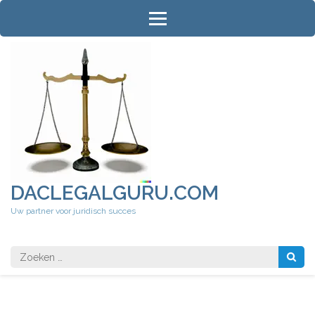
Ga
naar
inhoud
(druk
op
Enter)
DACLEGALGURU.COM
Uw partner voor juridisch succes
Zoeken
naar: