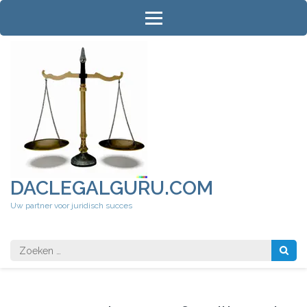
Ga
naar
inhoud
(druk
op
Enter)
DACLEGALGURU.COM
Uw partner voor juridisch succes
Zoeken
naar: