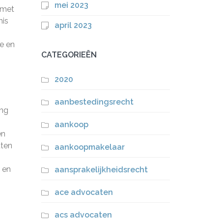
mei 2023
 met
nis
april 2023
ie en
CATEGORIEËN
2020
aanbestedingsrecht
ing
aankoop
en
tten
aankoopmakelaar
 en
aansprakelijkheidsrecht
ace advocaten
acs advocaten