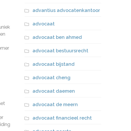
advantius advocatenkantoor
advocaat
uniek
een
advocaat ben ahmed
nemer
advocaat bestuursrecht
advocaat bijstand
advocaat cheng
advocaat daemen
het
advocaat de meern
er
advocaat financieel recht
iding