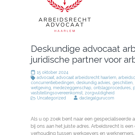
Deskundige advocaat arb
juridische partner voor a
15 oktober 2024
advocaat
,
advocaat arbeidsrecht haarlem
,
arbeidsc
concurrentiebedingen
,
deskundig advies
,
geschillen
,
wetgeving
,
medezeggenschap
,
ontslagprocedures
,
p
vaststellingsovereenkomst
,
zorgvuldigheid
Uncategorized
daclegalgurucom
Als u op zoek bent naar een gespecialiseerde 
bij ons aan het juiste adres. Arbeidsrecht is 
verhouding tussen werkgevers en werknemers. O