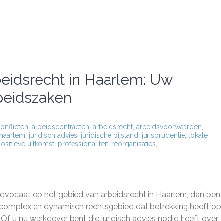
eidsrecht in Haarlem: Uw
rbeidszaken
onflicten
,
arbeidscontracten
,
arbeidsrecht
,
arbeidsvoorwaarden
,
haarlem
,
juridisch advies
,
juridische bijstand
,
jurisprudentie
,
lokale
ositieve uitkomst
,
professionaliteit
,
reorganisaties
,
advocaat op het gebied van arbeidsrecht in Haarlem, dan ben
een complex en dynamisch rechtsgebied dat betrekking heeft o
f u nu werkgever bent die juridisch advies nodig heeft over