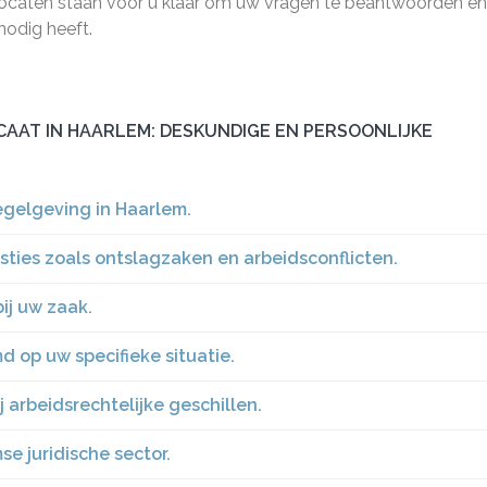
ocaten staan voor u klaar om uw vragen te beantwoorden en
nodig heeft.
AAT IN HAARLEM: DESKUNDIGE EN PERSOONLIJKE
egelgeving in Haarlem.
sties zoals ontslagzaken en arbeidsconflicten.
ij uw zaak.
 op uw specifieke situatie.
ij arbeidsrechtelijke geschillen.
e juridische sector.