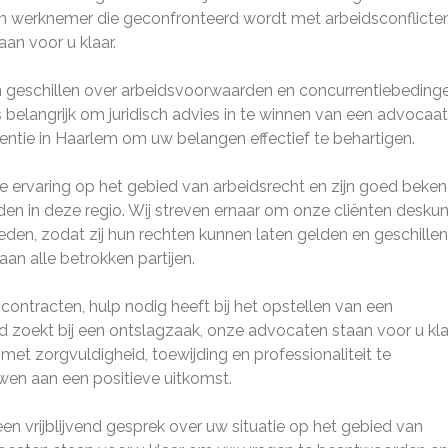
en werknemer die geconfronteerd wordt met arbeidsconflicte
an voor u klaar.
an geschillen over arbeidsvoorwaarden en concurrentiebeding
belangrijk om juridisch advies in te winnen van een advocaat
entie in Haarlem om uw belangen effectief te behartigen.
 ervaring op het gebied van arbeidsrecht en zijn goed beke
den in deze regio. Wij streven ernaar om onze cliënten desku
bieden, zodat zij hun rechten kunnen laten gelden en geschillen
an alle betrokken partijen.
contracten, hulp nodig heeft bij het opstellen van een
nd zoekt bij een ontslagzaak, onze advocaten staan voor u kl
met zorgvuldigheid, toewijding en professionaliteit te
en aan een positieve uitkomst.
 vrijblijvend gesprek over uw situatie op het gebied van