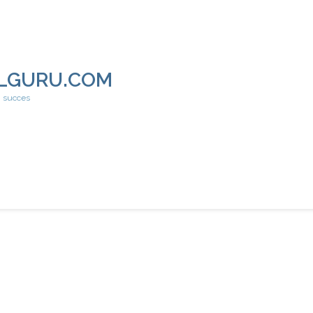
LGURU.COM
h succes