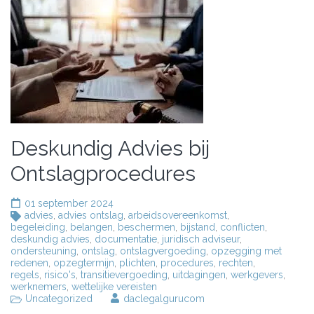
Deskundig Advies bij
Ontslagprocedures
01 september 2024
advies
,
advies ontslag
,
arbeidsovereenkomst
,
begeleiding
,
belangen
,
beschermen
,
bijstand
,
conflicten
,
deskundig advies
,
documentatie
,
juridisch adviseur
,
ondersteuning
,
ontslag
,
ontslagvergoeding
,
opzegging met
redenen
,
opzegtermijn
,
plichten
,
procedures
,
rechten
,
regels
,
risico's
,
transitievergoeding
,
uitdagingen
,
werkgevers
,
werknemers
,
wettelijke vereisten
Uncategorized
daclegalgurucom