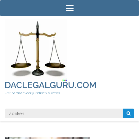
Ga
naar
inhoud
(druk
op
Enter)
DACLEGALGURU.COM
Uw partner voor juridisch succes
Zoeken
naar: