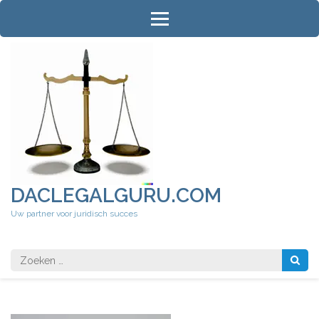
Ga
naar
inhoud
(druk
op
Enter)
DACLEGALGURU.COM
Uw partner voor juridisch succes
Zoeken
naar: