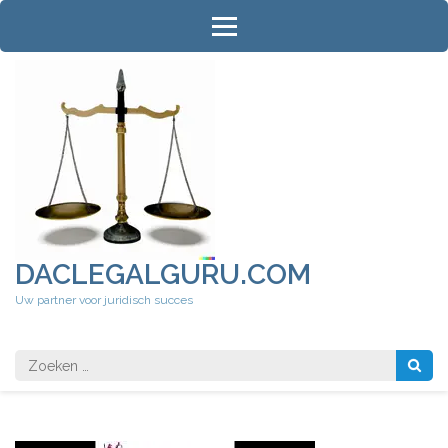
Ga
naar
inhoud
(druk
op
Enter)
DACLEGALGURU.COM
Uw partner voor juridisch succes
Zoeken
naar: