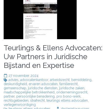
Teurlings & Ellens Advocaten:
Uw Partners in Juridische
Bijstand en Expertise
27 november 2024
advies
,
advocatenkantoor
,
arbeidsrecht
,
bemiddeling
,
deskundigheid
,
ervaren advocaten
,
familierecht
,
gemeenschap
,
juridische diensten
,
juridische zaken
,
maatschappelijke betrokkenheid
,
ondernemingsrecht
,
partner
,
persoonlijke benadering
,
pro bono-werk
,
rechtsgebieden
,
strafrecht
,
teurlings ellens advocaten
,
vertegenwoordiging
teurlings ellens advocaten
daclegalgurucom