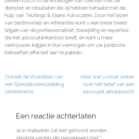
bieden inzicht in de ervaringen van cliënten met de
diensten en resultaten die zij hebben behaald met de
hulp van Teurlings & Ellens Advocaten. Door het lezen
van testimonials en referenties kunt u een beter beeld
krijgen van de professionaliteit, toewijding en expertise
die het advocatenkantoor biedt, en kunt u meer
vertrouwen krijgen in hun vermogen om uw juridische
behoeften effectief aan te pakken.
Berichtnavigatie
Ontdek de Voordelen van
Alles wat u moet weten
een Specialisatieopleiding
over het tarief van een
Arbeidsrecht
advocaat arbeidsrecht
Een reactie achterlaten
Je e-mailadres zal niet getoond worden.
Vereiste velden zijn gemarkeerd met
*