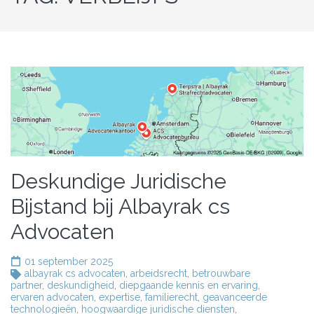
Deskundige Juridische
Bijstand bij Albayrak cs
Advocaten
01 september 2025
albayrak cs advocaten
,
arbeidsrecht
,
betrouwbare
partner
,
deskundigheid
,
diepgaande kennis en ervaring
,
ervaren advocaten
,
expertise
,
familierecht
,
geavanceerde
technologieën
,
hoogwaardige juridische diensten
,