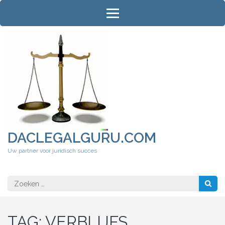
Ga
naar
inhoud
(druk
op
Enter)
DACLEGALGURU.COM
Uw partner voor juridisch succes
Zoeken
naar:
TAG:
VERBLIJFS