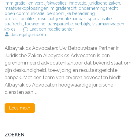
immigratie- en verblijfskwesties
,
innovatie
,
juridische zaken
,
maatwerkoplossingen
,
migratierecht
,
ondernemingsrecht
,
open communicatie
,
persoonlijke benadering
,
professionaliteit
,
resultaatgerichte aanpak
,
specialisatie
,
strafrecht
,
toewijding
,
transparantie
,
verblijfs
,
visumaanvragen
op
cs
Laat een reactie achter
Deskundige
daclegalgurucom
Juridische
Bijstand
Albayrak cs Advocaten: Uw Betrouwbare Partner in
bij
Albayrak
Juridische Zaken Albayrak cs Advocaten is een
cs
gerenommeerd advocatenkantoor dat bekend staat om
Advocaten
zijn deskundigheid, toewijding en resultaatgerichte
aanpak. Met een team van ervaren advocaten biedt
Albayrak cs Advocaten hoogwaardige juridische
diensten aan …
Lees meer
ZOEKEN