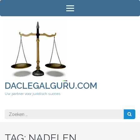
Ga
naar
inhoud
(druk
op
Enter)
DACLEGALGURU.COM
Uw partner voor juridisch succes
Zoeken
naar:
TAG:
NADELEN