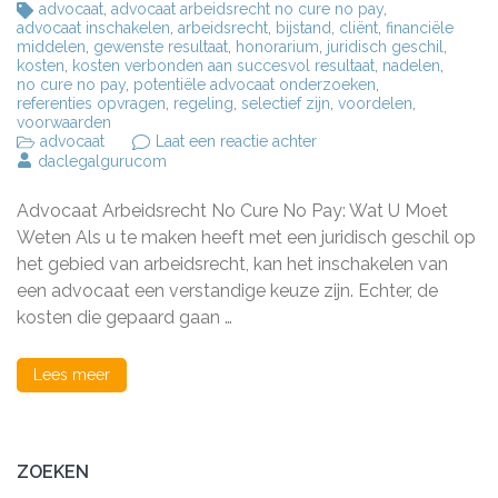
advocaat
,
advocaat arbeidsrecht no cure no pay
,
advocaat inschakelen
,
arbeidsrecht
,
bijstand
,
cliënt
,
financiële
middelen
,
gewenste resultaat
,
honorarium
,
juridisch geschil
,
kosten
,
kosten verbonden aan succesvol resultaat
,
nadelen
,
no cure no pay
,
potentiële advocaat onderzoeken
,
referenties opvragen
,
regeling
,
selectief zijn
,
voordelen
,
voorwaarden
op
advocaat
Laat een reactie achter
Advocaat
daclegalgurucom
Arbeidsrecht:
No
Advocaat Arbeidsrecht No Cure No Pay: Wat U Moet
Cure
No
Weten Als u te maken heeft met een juridisch geschil op
Pay
het gebied van arbeidsrecht, kan het inschakelen van
Regeling
een advocaat een verstandige keuze zijn. Echter, de
Uitgelegd
kosten die gepaard gaan …
Lees meer
ZOEKEN