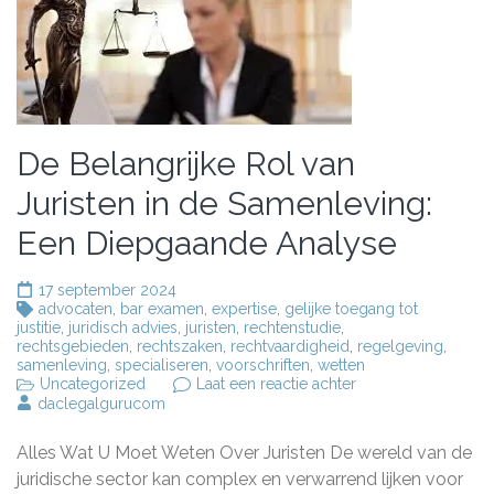
De Belangrijke Rol van
Juristen in de Samenleving:
Een Diepgaande Analyse
17 september 2024
advocaten
,
bar examen
,
expertise
,
gelijke toegang tot
justitie
,
juridisch advies
,
juristen
,
rechtenstudie
,
rechtsgebieden
,
rechtszaken
,
rechtvaardigheid
,
regelgeving
,
samenleving
,
specialiseren
,
voorschriften
,
wetten
op
Uncategorized
Laat een reactie achter
De
daclegalgurucom
Belangrijke
Rol
Alles Wat U Moet Weten Over Juristen De wereld van de
van
Juristen
juridische sector kan complex en verwarrend lijken voor