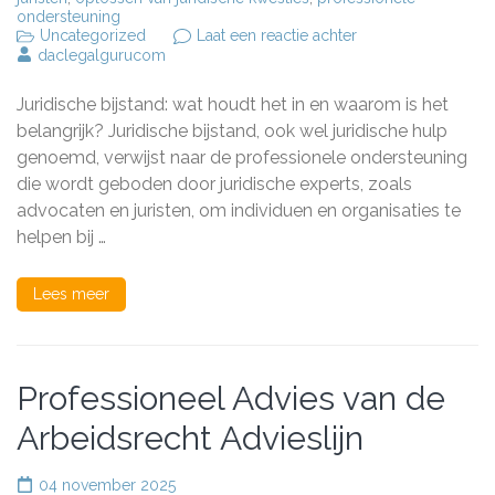
ondersteuning
op
Uncategorized
Laat een reactie achter
Het
daclegalgurucom
Belang
van
Juridische bijstand: wat houdt het in en waarom is het
Juridische
Bijstand:
belangrijk? Juridische bijstand, ook wel juridische hulp
Bescherming
genoemd, verwijst naar de professionele ondersteuning
van
die wordt geboden door juridische experts, zoals
Uw
Rechten
advocaten en juristen, om individuen en organisaties te
en
helpen bij …
Belangen
Lees meer
Professioneel Advies van de
Arbeidsrecht Advieslijn
04 november 2025