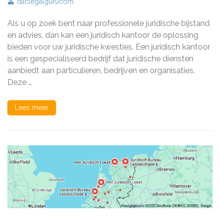
Het
daclegalgurucom
Belang
van
Als u op zoek bent naar professionele juridische bijstand
een
Professioneel
en advies, dan kan een juridisch kantoor de oplossing
Juridisch
bieden voor uw juridische kwesties. Een juridisch kantoor
Kantoor
is een gespecialiseerd bedrijf dat juridische diensten
voor
Uw
aanbiedt aan particulieren, bedrijven en organisaties.
Juridische
Deze …
Zaken
Lees meer