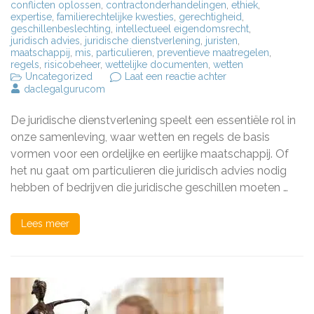
conflicten oplossen
,
contractonderhandelingen
,
ethiek
,
expertise
,
familierechtelijke kwesties
,
gerechtigheid
,
geschillenbeslechting
,
intellectueel eigendomsrecht
,
juridisch advies
,
juridische dienstverlening
,
juristen
,
maatschappij
,
mis
,
particulieren
,
preventieve maatregelen
,
regels
,
risicobeheer
,
wettelijke documenten
,
wetten
op
Uncategorized
Laat een reactie achter
Optimaliseer
daclegalgurucom
uw
Bedrijf
De juridische dienstverlening speelt een essentiële rol in
met
Professionele
onze samenleving, waar wetten en regels de basis
Juridische
vormen voor een ordelijke en eerlijke maatschappij. Of
Dienstverlening
het nu gaat om particulieren die juridisch advies nodig
hebben of bedrijven die juridische geschillen moeten …
Lees meer