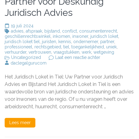
Partner voor Deskundig
Juridisch Advies
19 juli 2024
advies
,
afspraak
,
bijstand
,
conflict
,
consumentenrecht
,
geschillenrechtswinkel
,
inkomen
,
inwoner
,
juridisch loket
,
juridisch loket tiel
,
juristen
,
kennis
,
ondernemer
,
partner
,
professioneel
,
rechtsgebied
,
tiel
,
toegankelijkheid
,
uniek
,
verhuurder
,
vertrouwen
,
vraagstukken
,
werk
,
wetgeving
op
Uncategorized
Laat een reactie achter
Juridisch
daclegalgurucom
Loket
Tiel:
Het Juridisch Loket in Tiel: Uw Partner voor Juridisch
Uw
Partner
Advies en Bijstand Het Juridisch Loket in Tiel is een
voor
waardevolle bron van juridische ondersteuning en advies
Deskundig
voor inwoners van de regio. Of u nu vragen heeft over
Juridisch
Advies
arbeidsrecht, huurrecht, consumentenrecht …
Lees meer