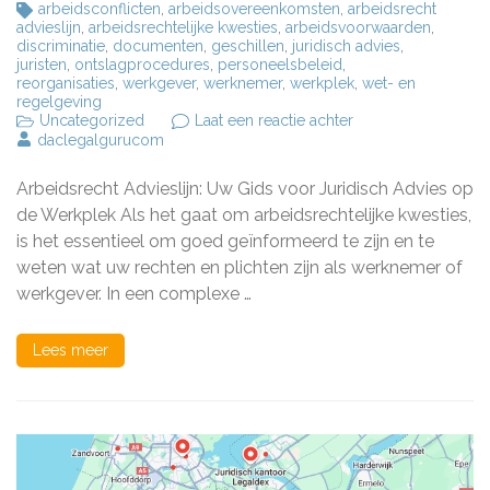
arbeidsconflicten
,
arbeidsovereenkomsten
,
arbeidsrecht
advieslijn
,
arbeidsrechtelijke kwesties
,
arbeidsvoorwaarden
,
discriminatie
,
documenten
,
geschillen
,
juridisch advies
,
juristen
,
ontslagprocedures
,
personeelsbeleid
,
reorganisaties
,
werkgever
,
werknemer
,
werkplek
,
wet- en
regelgeving
op
Uncategorized
Laat een reactie achter
Professioneel
daclegalgurucom
Advies
van
Arbeidsrecht Advieslijn: Uw Gids voor Juridisch Advies op
de
Arbeidsrecht
de Werkplek Als het gaat om arbeidsrechtelijke kwesties,
Advieslijn
is het essentieel om goed geïnformeerd te zijn en te
weten wat uw rechten en plichten zijn als werknemer of
werkgever. In een complexe …
Lees meer