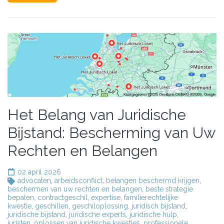
Het Belang van Juridische
Bijstand: Bescherming van Uw
Rechten en Belangen
02 april 2026
advocaten
,
arbeidsconflict
,
belangen beschermd krijgen
,
beschermen van uw rechten en belangen
,
beste strategie
bepalen
,
contractgeschil
,
expertise
,
familierechtelijke
kwestie
,
geschillen
,
geschiloplossing
,
juridisch bijstand
,
juridische bijstand
,
juridische experts
,
juridische hulp
,
juristen
,
oplossen van juridische kwesties
,
professionele