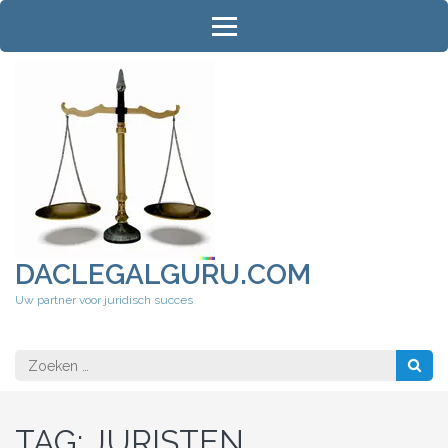
Ga
naar
inhoud
(druk
op
Enter)
DACLEGALGURU.COM
Uw partner voor juridisch succes
Zoeken
naar:
TAG:
JURISTEN