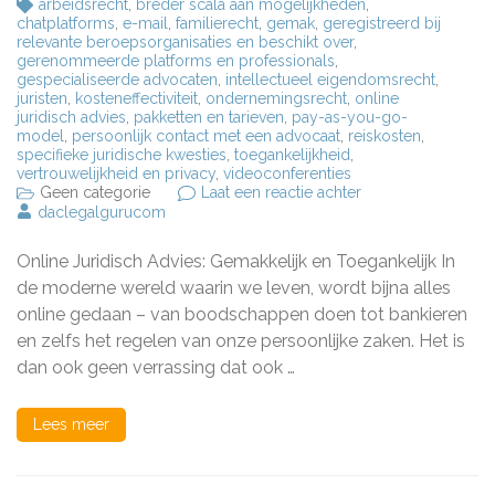
arbeidsrecht
,
breder scala aan mogelijkheden
,
chatplatforms
,
e-mail
,
familierecht
,
gemak
,
geregistreerd bij
relevante beroepsorganisaties en beschikt over
,
gerenommeerde platforms en professionals
,
gespecialiseerde advocaten
,
intellectueel eigendomsrecht
,
juristen
,
kosteneffectiviteit
,
ondernemingsrecht
,
online
juridisch advies
,
pakketten en tarieven
,
pay-as-you-go-
model
,
persoonlijk contact met een advocaat
,
reiskosten
,
specifieke juridische kwesties
,
toegankelijkheid
,
vertrouwelijkheid en privacy
,
videoconferenties
op
Geen categorie
Laat een reactie achter
Online
daclegalgurucom
Juridisch
Advies:
Online Juridisch Advies: Gemakkelijk en Toegankelijk In
Gemakkelijke
en
de moderne wereld waarin we leven, wordt bijna alles
Toegankelijke
online gedaan – van boodschappen doen tot bankieren
Professionele
en zelfs het regelen van onze persoonlijke zaken. Het is
Ondersteuning
dan ook geen verrassing dat ook …
Lees meer