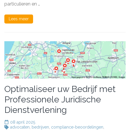
van
particulieren en …
Uw
Belangen
Lees meer
Optimaliseer uw Bedrijf met
Professionele Juridische
Dienstverlening
08 april 2025
advocaten
,
bedrijven
,
compliance-beoordelingen
,