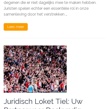
in
degenen die er niet dagelijks mee te maken hebben.
de
Juristen spelen echter een essentiële rol in onze
Samenleving:
Een
samenleving door het verstrekken …
Diepgaande
Analyse
Lees meer
Juridisch Loket Tiel: Uw