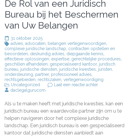
De Rol van een Juridisch
Bureau bij het Beschermen
van Uw Belangen
31 oktober 2025
advies
,
advocaten
,
belangen vertegenwoordigen
,
complexe juridische landschap
,
contracten opstellen en
beoordelen
,
deskundig advies
,
diepgaande kennis
,
effectieve oplossingen
,
expertise
,
gerechtelijke procedures
,
geschillen afhandelen
,
gespecialiseerd kantoor
,
juridisch
bureau
,
juridische diensten
,
juridische kwesties
,
juristen
,
ondersteuning
,
partner
,
professioneel advies
,
rechtsgebieden
,
rechtszaken
,
vertegenwoordiging
op
Uncategorized
Laat een reactie achter
De
daclegalgurucom
Rol
van
Als u te maken heeft met juridische kwesties, kan een
een
Juridisch
juridisch bureau een waardevolle partner zijn om u te
Bureau
helpen navigeren door het complexe juridische
bij
landschap. Een juridisch bureau is een gespecialiseerd
het
Beschermen
kantoor dat juridische diensten aanbiedt aan