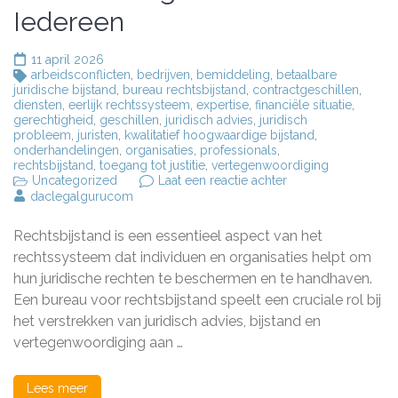
Iedereen
11 april 2026
arbeidsconflicten
,
bedrijven
,
bemiddeling
,
betaalbare
juridische bijstand
,
bureau rechtsbijstand
,
contractgeschillen
,
diensten
,
eerlijk rechtssysteem
,
expertise
,
financiële situatie
,
gerechtigheid
,
geschillen
,
juridisch advies
,
juridisch
probleem
,
juristen
,
kwalitatief hoogwaardige bijstand
,
onderhandelingen
,
organisaties
,
professionals
,
rechtsbijstand
,
toegang tot justitie
,
vertegenwoordiging
op
Uncategorized
Laat een reactie achter
Het
daclegalgurucom
Belang
van
Rechtsbijstand is een essentieel aspect van het
Een
Bureau
rechtssysteem dat individuen en organisaties helpt om
voor
hun juridische rechten te beschermen en te handhaven.
Rechtsbijstand:
Een bureau voor rechtsbijstand speelt een cruciale rol bij
Toegang
tot
het verstrekken van juridisch advies, bijstand en
Gerechtigheid
vertegenwoordiging aan …
Voor
Iedereen
Lees meer