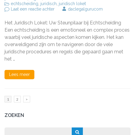
echtscheiding
,
juridisch
,
juridisch loket
op
Laat een reactie achter
daclegalgurucom
Het
Juridisch
Het Juridisch Loket: Uw Steunpilaar bij Echtscheiding
Loket:
Uw
Een echtscheiding is een emotioneel en complex proces
Steunpilaar
waarbij veel juridische aspecten komen kijken. Het kan
bij
overweldigend zijn om te navigeren door de vele
Echtscheiding
juridische procedures en regels die gepaard gaan met
het …
Lees meer
Berichten
Pagina
Pagina
1
2
>
paginering
ZOEKEN