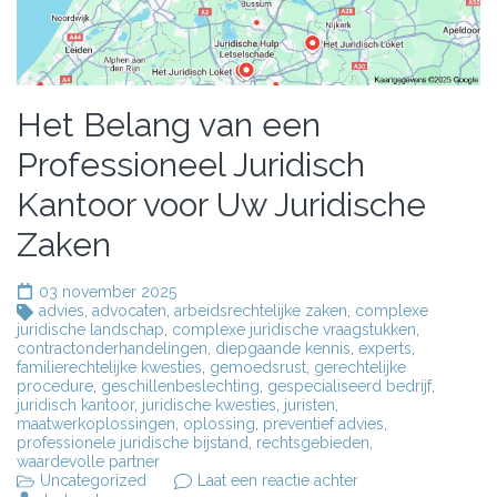
Het Belang van een
Professioneel Juridisch
Kantoor voor Uw Juridische
Zaken
03 november 2025
advies
,
advocaten
,
arbeidsrechtelijke zaken
,
complexe
juridische landschap
,
complexe juridische vraagstukken
,
contractonderhandelingen
,
diepgaande kennis
,
experts
,
familierechtelijke kwesties
,
gemoedsrust
,
gerechtelijke
procedure
,
geschillenbeslechting
,
gespecialiseerd bedrijf
,
juridisch kantoor
,
juridische kwesties
,
juristen
,
maatwerkoplossingen
,
oplossing
,
preventief advies
,
professionele juridische bijstand
,
rechtsgebieden
,
waardevolle partner
op
Uncategorized
Laat een reactie achter