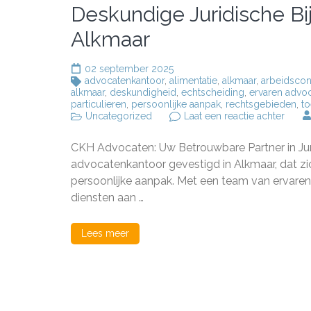
Deskundige Juridische B
Alkmaar
02 september 2025
advocatenkantoor
,
alimentatie
,
alkmaar
,
arbeidscon
alkmaar
,
deskundigheid
,
echtscheiding
,
ervaren advo
particulieren
,
persoonlijke aanpak
,
rechtsgebieden
,
to
op
Uncategorized
Laat een reactie achter
Desku
Jurid
CKH Advocaten: Uw Betrouwbare Partner in J
Bijsta
van
advocatenkantoor gevestigd in Alkmaar, dat zic
CKH
persoonlijke aanpak. Met een team van ervar
Advoc
diensten aan …
te
Alkma
Lees meer