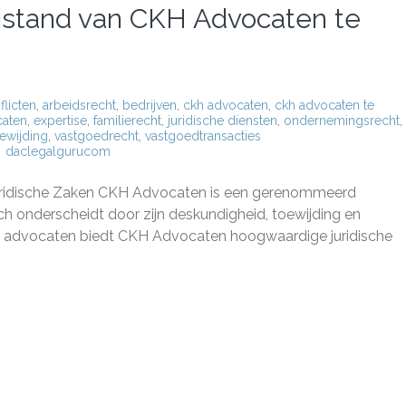
ijstand van CKH Advocaten te
flicten
,
arbeidsrecht
,
bedrijven
,
ckh advocaten
,
ckh advocaten te
caten
,
expertise
,
familierecht
,
juridische diensten
,
ondernemingsrecht
,
ewijding
,
vastgoedrecht
,
vastgoedtransacties
daclegalgurucom
ndige
ische
uridische Zaken CKH Advocaten is een gerenommeerd
nd
h onderscheidt door zijn deskundigheid, toewijding en
en advocaten biedt CKH Advocaten hoogwaardige juridische
aten
ar