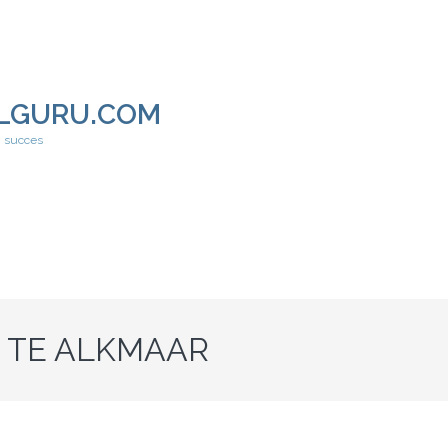
LGURU.COM
h succes
 TE ALKMAAR