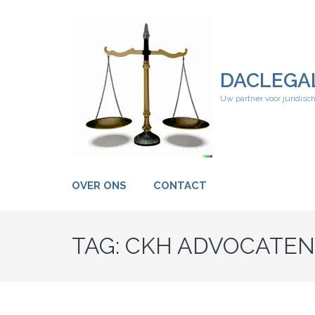
Ga
naar
inhoud
(druk
op
DACLEGA
Enter)
Uw partner voor juridisc
OVER ONS
CONTACT
TAG:
CKH ADVOCATEN