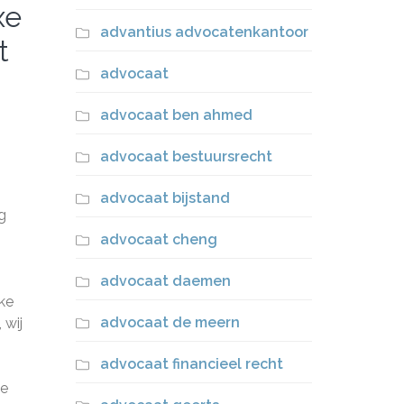
xe
advantius advocatenkantoor
t
advocaat
advocaat ben ahmed
advocaat bestuursrecht
advocaat bijstand
g
advocaat cheng
advocaat daemen
ke
advocaat de meern
 wij
advocaat financieel recht
ze