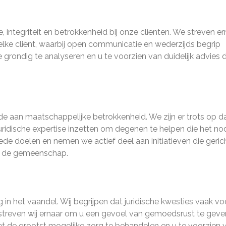
 integriteit en betrokkenheid bij onze cliënten. We streven er
ke cliënt, waarbij open communicatie en wederzijds begrip
 grondig te analyseren en u te voorzien van duidelijk advies d
 aan maatschappelijke betrokkenheid. We zijn er trots op d
ridische expertise inzetten om degenen te helpen die het no
e doelen en nemen we actief deel aan initiatieven die geric
 in de gemeenschap.
in het vaandel. Wij begrijpen dat juridische kwesties vaak vo
streven wij ernaar om u een gevoel van gemoedsrust te geve
 de grootst mogelijke zorg te behandelen en u te voorzien 