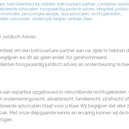
gen
,
betrokkenheid bij cliënten
,
betrouwbare partner
,
complexe werel
aliseerde advocaten
,
hoogwaardig juridisch advies
,
integriteit
,
juridis
municatie
,
persoonlijke aanpak
,
raza advocaten
,
rechtsgebieden
,
elatie opbouwen
,
wederzijds begrip centraal staan
Juridisch Advies
entieel om een betrouwbare partner aan uw zijde te hebben d
 begrijpen we dit als geen ander. Als gerenommeerd
liënten hoogwaardig juridisch advies en ondersteuning te bie
 aan expertise opgebouwd in verschillende rechtsgebieden. 
 ondernemingsrecht, arbeidsrecht, familierecht, strafrecht of
seerde advocaten staat voor u klaar. Wij begrijpen dat elke 
npak. Met onze diepgaande kennis en ervaring kunnen wij de 
tigen.