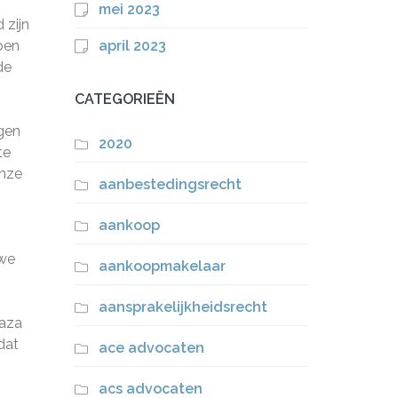
mei 2023
 zijn
pen
april 2023
de
CATEGORIEËN
gen
2020
te
onze
aanbestedingsrecht
aankoop
 we
aankoopmakelaar
aansprakelijkheidsrecht
Raza
dat
ace advocaten
acs advocaten