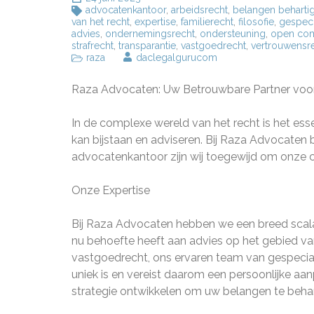
advocatenkantoor
,
arbeidsrecht
,
belangen beharti
van het recht
,
expertise
,
familierecht
,
filosofie
,
gespeci
advies
,
ondernemingsrecht
,
ondersteuning
,
open com
strafrecht
,
transparantie
,
vastgoedrecht
,
vertrouwensr
raza
daclegalgurucom
Raza Advocaten: Uw Betrouwbare Partner voor 
In de complexe wereld van het recht is het ess
kan bijstaan en adviseren. Bij Raza Advocaten
advocatenkantoor zijn wij toegewijd om onze c
Onze Expertise
Bij Raza Advocaten hebben we een breed scala
nu behoefte heeft aan advies op het gebied van
vastgoedrecht, ons ervaren team van gespeciali
uniek is en vereist daarom een persoonlijke aa
strategie ontwikkelen om uw belangen te behar