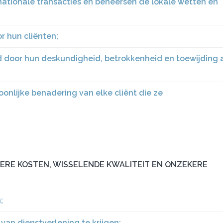
ationale transacties en beheersen de lokale wetten en
r hun cliënten;
 door hun deskundigheid, betrokkenheid en toewijding 
nlijke benadering van elke cliënt die ze
ERE KOSTEN, WISSELENDE KWALITEIT EN ONZEKERE
;
van dienstverlening te krijgen;