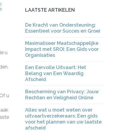
d
ch
LAATSTE ARTIKELEN
De Kracht van Ondersteuning:
Essentieel voor Succes en Groei
Maximaliseer Maatschappelijke
Impact met SROI: Een Gids voor
ie u
Organisaties
den.
Een Eervolle Uitvaart: Het
Belang van Een Waardig
Afscheid
Bescherming van Privacy: Jouw
Of u
Rechten en Veiligheid Online
zaak
Alles wat u moet weten over
uitvaartverzekeraars: Een gids
beste
voor het plannen van uw laatste
afscheid