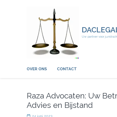
Ga
naar
inhoud
(druk
op
DACLEGA
Enter)
Uw partner voor juridisc
OVER ONS
CONTACT
Raza Advocaten: Uw Betr
Advies en Bijstand
24 juni 2023