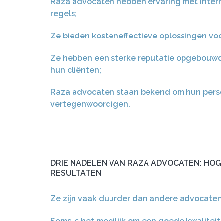
Raza advocaten hebben ervaring met intern
regels;
Ze bieden kosteneffectieve oplossingen voo
Ze hebben een sterke reputatie opgebouwd
hun cliënten;
Raza advocaten staan bekend om hun persoo
vertegenwoordigen.
DRIE NADELEN VAN RAZA ADVOCATEN: HOG
RESULTATEN
Ze zijn vaak duurder dan andere advocaten
Soms is het moeilijk om een goede kwaliteit 