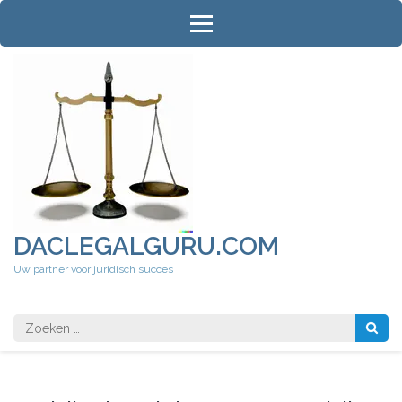
Ga
naar
inhoud
(druk
op
Enter)
DACLEGALGURU.COM
Uw partner voor juridisch succes
Zoeken
naar: