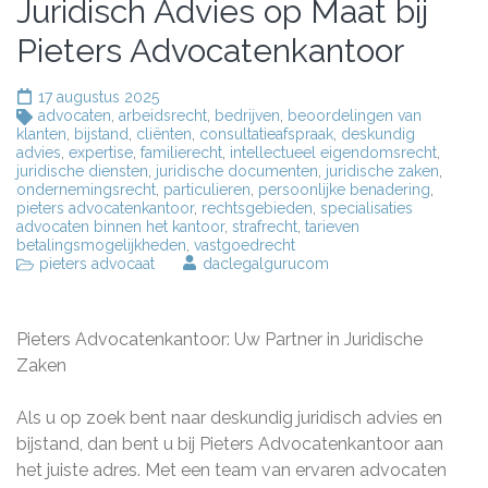
Juridisch Advies op Maat bij
Pieters Advocatenkantoor
17 augustus 2025
advocaten
,
arbeidsrecht
,
bedrijven
,
beoordelingen van
klanten
,
bijstand
,
cliënten
,
consultatieafspraak
,
deskundig
advies
,
expertise
,
familierecht
,
intellectueel eigendomsrecht
,
juridische diensten
,
juridische documenten
,
juridische zaken
,
ondernemingsrecht
,
particulieren
,
persoonlijke benadering
,
pieters advocatenkantoor
,
rechtsgebieden
,
specialisaties
advocaten binnen het kantoor
,
strafrecht
,
tarieven
betalingsmogelijkheden
,
vastgoedrecht
pieters advocaat
daclegalgurucom
Pieters Advocatenkantoor: Uw Partner in Juridische
Zaken
Als u op zoek bent naar deskundig juridisch advies en
bijstand, dan bent u bij Pieters Advocatenkantoor aan
het juiste adres. Met een team van ervaren advocaten