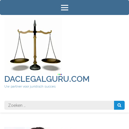
Ga
naar
inhoud
(druk
op
Enter)
DACLEGALGURU.COM
Uw partner voor juridisch succes
Zoeken
naar: