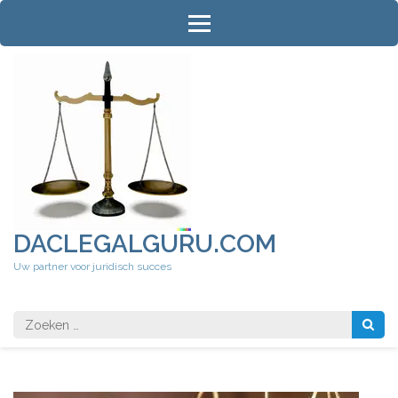
Ga
naar
inhoud
(druk
op
Enter)
DACLEGALGURU.COM
Uw partner voor juridisch succes
Zoeken
naar: