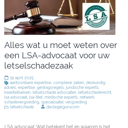
Alles wat u moet weten over
een LSA-advocaat voor uw
letselschadezaak
19 april 2025
aantoonbare expertise
,
complexe zaken
,
deskundig
advies
,
expertise
,
gedragsregels
,
juridische experts
,
kwaliteitseisen
,
letselschade advocaten
,
letselschaderecht
,
lsa advocaat
,
lsa-titel
,
medische experts
,
netwerk
,
schadevergoeding
,
specialisatie
,
vergoeding
letselschade
daclegalgurucom
LSA advocaat: Wat betekent het en waarom is het