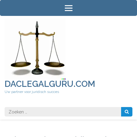
Ga
naar
inhoud
(druk
op
Enter)
DACLEGALGURU.COM
Uw partner voor juridisch succes
Zoeken
naar: