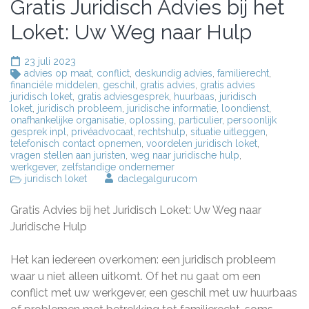
Gratis Juridisch Advies bij het
Loket: Uw Weg naar Hulp
23 juli 2023
advies op maat
,
conflict
,
deskundig advies
,
familierecht
,
financiële middelen
,
geschil
,
gratis advies
,
gratis advies
juridisch loket
,
gratis adviesgesprek
,
huurbaas
,
juridisch
loket
,
juridisch probleem
,
juridische informatie
,
loondienst
,
onafhankelijke organisatie
,
oplossing
,
particulier
,
persoonlijk
gesprek inpl
,
privéadvocaat
,
rechtshulp
,
situatie uitleggen
,
telefonisch contact opnemen
,
voordelen juridisch loket
,
vragen stellen aan juristen
,
weg naar juridische hulp
,
werkgever
,
zelfstandige ondernemer
juridisch loket
daclegalgurucom
Gratis Advies bij het Juridisch Loket: Uw Weg naar
Juridische Hulp
Het kan iedereen overkomen: een juridisch probleem
waar u niet alleen uitkomt. Of het nu gaat om een
conflict met uw werkgever, een geschil met uw huurbaas