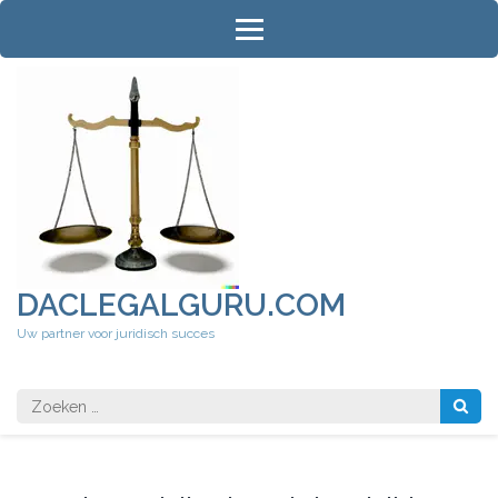
Ga
naar
inhoud
(druk
op
Enter)
DACLEGALGURU.COM
Uw partner voor juridisch succes
Zoeken
naar: