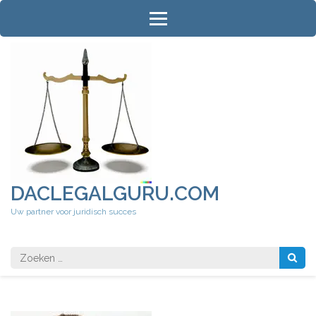
Ga
naar
inhoud
(druk
op
Enter)
DACLEGALGURU.COM
Uw partner voor juridisch succes
Zoeken
naar: