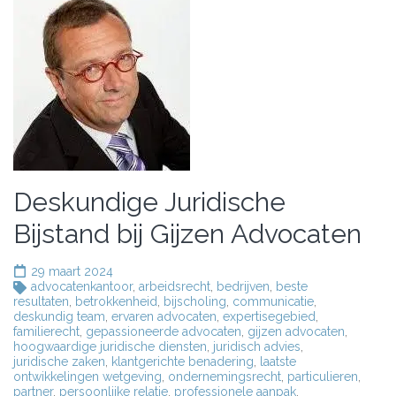
Deskundige Juridische
Bijstand bij Gijzen Advocaten
29 maart 2024
advocatenkantoor
,
arbeidsrecht
,
bedrijven
,
beste
resultaten
,
betrokkenheid
,
bijscholing
,
communicatie
,
deskundig team
,
ervaren advocaten
,
expertisegebied
,
familierecht
,
gepassioneerde advocaten
,
gijzen advocaten
,
hoogwaardige juridische diensten
,
juridisch advies
,
juridische zaken
,
klantgerichte benadering
,
laatste
ontwikkelingen wetgeving
,
ondernemingsrecht
,
particulieren
,
partner
,
persoonlijke relatie
,
professionele aanpak
,