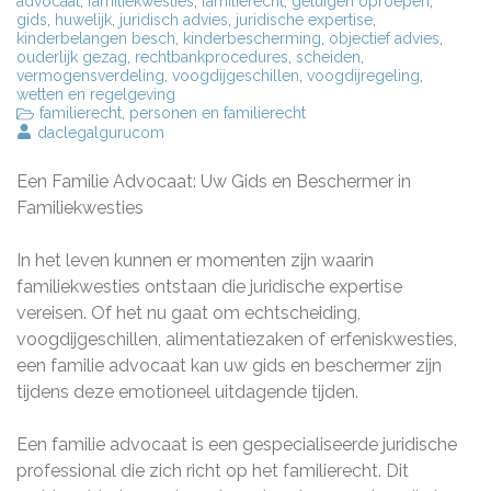
advocaat
,
familiekwesties
,
familierecht
,
getuigen oproepen
,
gids
,
huwelijk
,
juridisch advies
,
juridische expertise
,
kinderbelangen besch
,
kinderbescherming
,
objectief advies
,
ouderlijk gezag
,
rechtbankprocedures
,
scheiden
,
vermogensverdeling
,
voogdijgeschillen
,
voogdijregeling
,
wetten en regelgeving
familierecht
,
personen en familierecht
daclegalgurucom
Een Familie Advocaat: Uw Gids en Beschermer in
Familiekwesties
In het leven kunnen er momenten zijn waarin
familiekwesties ontstaan die juridische expertise
vereisen. Of het nu gaat om echtscheiding,
voogdijgeschillen, alimentatiezaken of erfeniskwesties,
een familie advocaat kan uw gids en beschermer zijn
tijdens deze emotioneel uitdagende tijden.
Een familie advocaat is een gespecialiseerde juridische
professional die zich richt op het familierecht. Dit