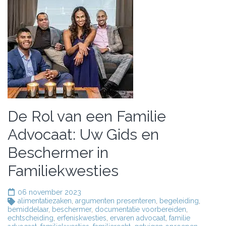
De Rol van een Familie
Advocaat: Uw Gids en
Beschermer in
Familiekwesties
06 november 2023
alimentatiezaken
,
argumenten presenteren
,
begeleiding
,
bemiddelaar
,
beschermer
,
documentatie voorbereiden
,
echtscheiding
,
erfeniskwesties
,
ervaren advocaat
,
familie