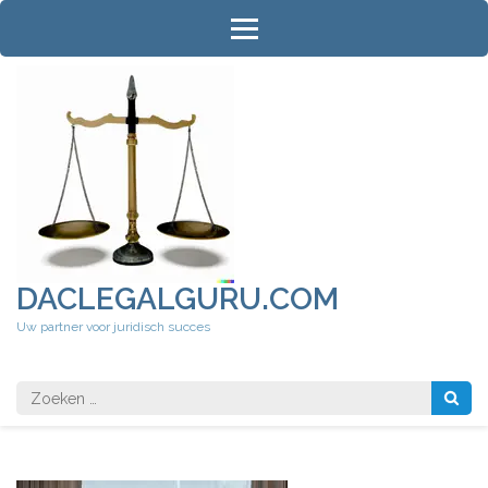
Ga
naar
inhoud
(druk
op
Enter)
DACLEGALGURU.COM
Uw partner voor juridisch succes
Zoeken
naar: