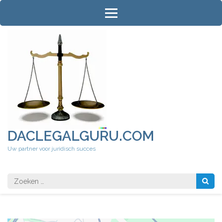
Ga
naar
inhoud
(druk
op
Enter)
DACLEGALGURU.COM
Uw partner voor juridisch succes
Zoeken
naar: