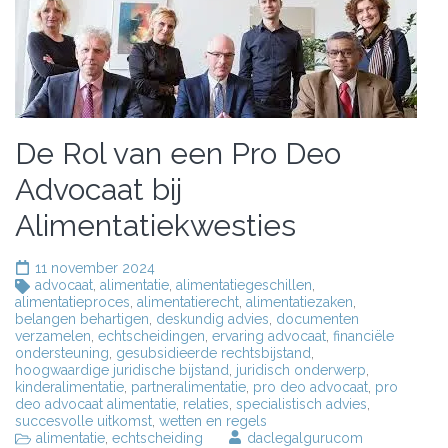
De Rol van een Pro Deo
Advocaat bij
Alimentatiekwesties
11 november 2024
advocaat
,
alimentatie
,
alimentatiegeschillen
,
alimentatieproces
,
alimentatierecht
,
alimentatiezaken
,
belangen behartigen
,
deskundig advies
,
documenten
verzamelen
,
echtscheidingen
,
ervaring advocaat
,
financiële
ondersteuning
,
gesubsidieerde rechtsbijstand
,
hoogwaardige juridische bijstand
,
juridisch onderwerp
,
kinderalimentatie
,
partneralimentatie
,
pro deo advocaat
,
pro
deo advocaat alimentatie
,
relaties
,
specialistisch advies
,
succesvolle uitkomst
,
wetten en regels
alimentatie
,
echtscheiding
daclegalgurucom