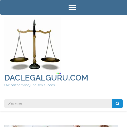
Ga
naar
inhoud
(druk
op
Enter)
DACLEGALGURU.COM
Uw partner voor juridisch succes
Zoeken
naar: