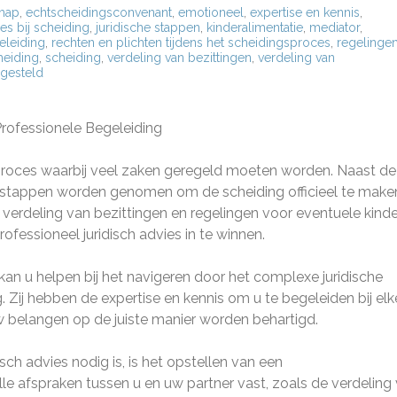
chap
,
echtscheidingsconvenant
,
emotioneel
,
expertise en kennis
,
ies bij scheiding
,
juridische stappen
,
kinderalimentatie
,
mediator
,
eleiding
,
rechten en plichten tijdens het scheidingsproces
,
regelinge
heiding
,
scheiding
,
verdeling van bezittingen
,
verdeling van
gesteld
Professionele Begeleiding
 proces waarbij veel zaken geregeld moeten worden. Naast de
 stappen worden genomen om de scheiding officieel te make
 verdeling van bezittingen en regelingen voor eventuele kinde
rofessioneel juridisch advies in te winnen.
an u helpen bij het navigeren door het complexe juridische
Zij hebben de expertise en kennis om u te begeleiden bij elk
w belangen op de juiste manier worden behartigd.
sch advies nodig is, is het opstellen van een
e afspraken tussen u en uw partner vast, zoals de verdeling