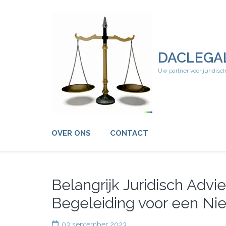
Ga
naar
inhoud
(druk
op
DACLEGA
Enter)
Uw partner voor juridisc
OVER ONS
CONTACT
Belangrijk Juridisch Advie
Begeleiding voor een Ni
03 september 2023