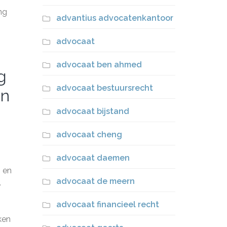
ng
advantius advocatenkantoor
advocaat
.
advocaat ben ahmed
g
advocaat bestuursrecht
an
advocaat bijstand
advocaat cheng
advocaat daemen
n en
advocaat de meern
.
advocaat financieel recht
ken