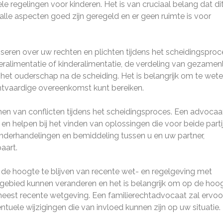
le regelingen voor kinderen. Het is van cruciaal belang dat di
lle aspecten goed zijn geregeld en er geen ruimte is voor
eren over uw rechten en plichten tijdens het scheidingsproc
eralimentatie of kinderalimentatie, de verdeling van gezamenl
 het ouderschap na de scheiding. Het is belangrijk om te wet
echtvaardige overeenkomst kunt bereiken.
men van conflicten tijdens het scheidingsproces. Een advocaa
 en helpen bij het vinden van oplossingen die voor beide parti
 onderhandelingen en bemiddeling tussen u en uw partner,
aart.
 de hoogte te blijven van recente wet- en regelgeving met
t gebied kunnen veranderen en het is belangrijk om op de hoo
 meest recente wetgeving. Een familierechtadvocaat zal ervoo
uele wijzigingen die van invloed kunnen zijn op uw situatie.