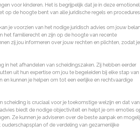
ngen voor kinderen. Het is begrijpelijk dat je in deze emotione
et op de hoogte bent van alle juridische regels en procedures
kan je voorzien van het nodige juridisch advies om jouw bela
n het familierecht en zijn op de hoogte van recente
en zij jou informeren over jouw rechten en plichten, zodat je
ng in het afhandelen van scheidingszaken. Zij hebben eerder
tten uit hun expertise om jou te begeleiden bij elke stap van
jn en kunnen je helpen om tot een eerlijke en rechtvaardige
n scheiding is cruciaal voor je toekomstige welzijn en dat van
 advies biedt de nodige objectiviteit en helpt je om emoties op
singen. Ze kunnen je adviseren over de beste aanpak en mogeli
et ouderschapsplan of de verdeling van gezamenlijke