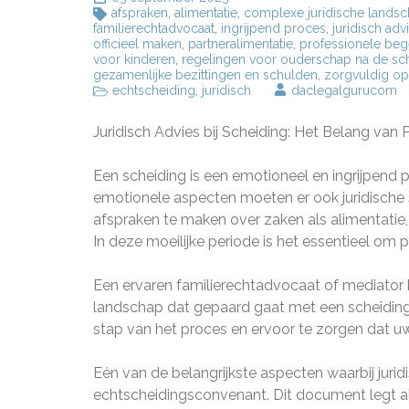
afspraken
,
alimentatie
,
complexe juridische lands
familierechtadvocaat
,
ingrijpend proces
,
juridisch adv
officieel maken
,
partneralimentatie
,
professionele beg
voor kinderen
,
regelingen voor ouderschap na de sc
gezamenlijke bezittingen en schulden
,
zorgvuldig op
echtscheiding
,
juridisch
daclegalgurucom
Juridisch Advies bij Scheiding: Het Belang van 
Een scheiding is een emotioneel en ingrijpend
emotionele aspecten moeten er ook juridische
afspraken te maken over zaken als alimentatie,
In deze moeilijke periode is het essentieel om p
Een ervaren familierechtadvocaat of mediator k
landschap dat gepaard gaat met een scheiding. 
stap van het proces en ervoor te zorgen dat u
Eén van de belangrijkste aspecten waarbij juridi
echtscheidingsconvenant. Dit document legt all