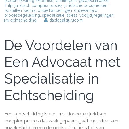
bieden
,
ervaring
,
expertise
,
familierecht
,
gespecialiseerd
,
hulp
,
juridisch complex proces
,
juridische documenten
opstellen
,
kennis
,
onderhandelingen
,
onzekerheid
,
procesbegeleiding
,
specialisatie
,
stress
,
voogdijregelingen
echtscheiding
daclegalgurucom
De Voordelen van
Een Advocaat met
Specialisatie in
Echtscheiding
Een echtscheiding is een emotioneel en juridisch
complex proces dat vaak gepaard gaat met stress en
onzekerheid. In een dergelijke situatie is het van