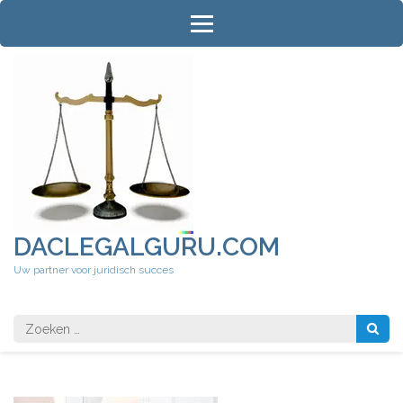
Ga
naar
inhoud
(druk
op
Enter)
DACLEGALGURU.COM
Uw partner voor juridisch succes
Zoeken
naar: