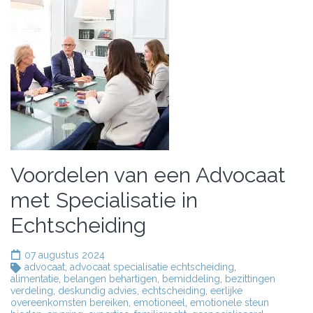
Voordelen van een Advocaat
met Specialisatie in
Echtscheiding
07 augustus 2024
advocaat
,
advocaat specialisatie echtscheiding
,
alimentatie
,
belangen behartigen
,
bemiddeling
,
bezittingen
verdeling
,
deskundig advies
,
echtscheiding
,
eerlijke
overeenkomsten bereiken
,
emotioneel
,
emotionele steun