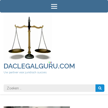
Ga
naar
inhoud
(druk
op
Enter)
DACLEGALGURU.COM
Uw partner voor juridisch succes
Zoeken
naar: