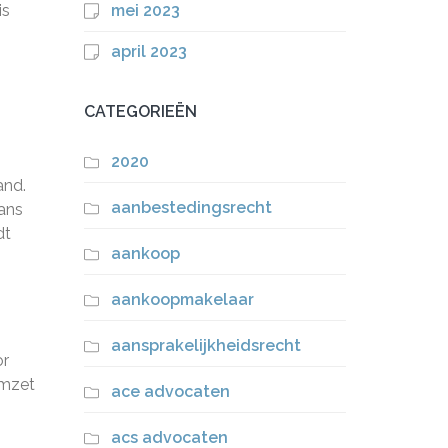
is
mei 2023
april 2023
CATEGORIEËN
2020
and.
aanbestedingsrecht
aans
dt
aankoop
aankoopmakelaar
aansprakelijkheidsrecht
or
omzet
ace advocaten
acs advocaten