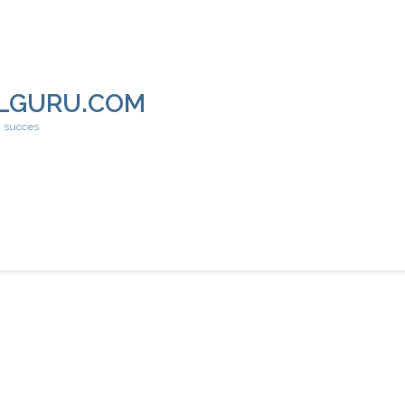
LGURU.COM
h succes