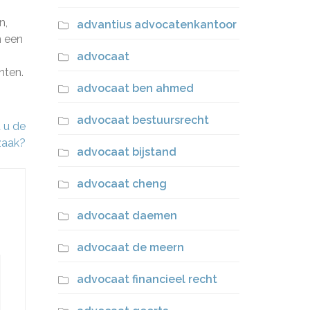
n,
advantius advocatenkantoor
n een
advocaat
nten.
advocaat ben ahmed
advocaat bestuursrecht
 u de
 zaak?
advocaat bijstand
advocaat cheng
advocaat daemen
advocaat de meern
advocaat financieel recht