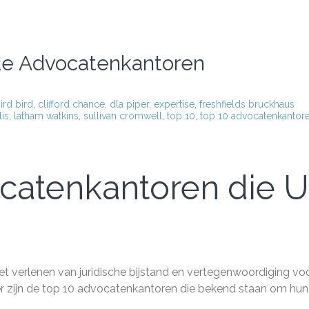
de Advocatenkantoren
ird bird
,
clifford chance
,
dla piper
,
expertise
,
freshfields bruckhaus
lis
,
latham watkins
,
sullivan cromwell
,
top 10
,
top 10 advocatenkantor
catenkantoren die U
et verlenen van juridische bijstand en vertegenwoordiging vo
ier zijn de top 10 advocatenkantoren die bekend staan om hun