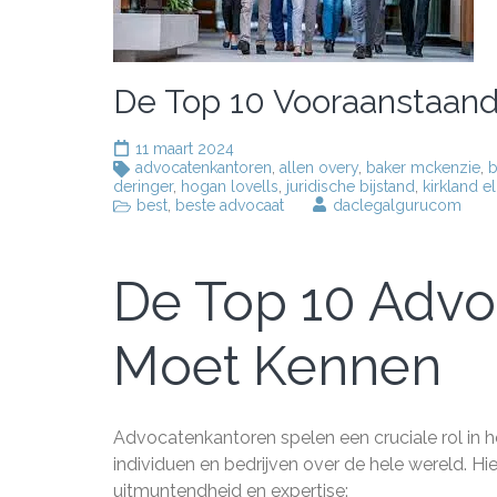
De Top 10 Vooraanstaan
11 maart 2024
advocatenkantoren
,
allen overy
,
baker mckenzie
,
b
deringer
,
hogan lovells
,
juridische bijstand
,
kirkland el
best
,
beste advocaat
daclegalgurucom
De Top 10 Advo
Moet Kennen
Advocatenkantoren spelen een cruciale rol in h
individuen en bedrijven over de hele wereld. H
uitmuntendheid en expertise: