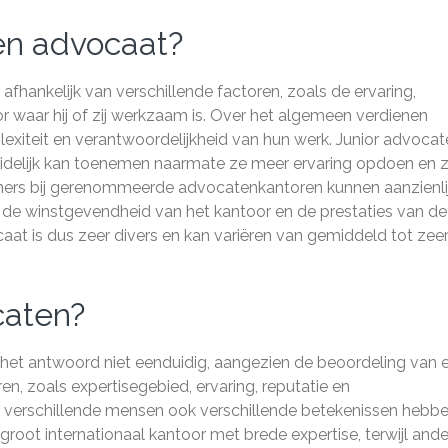
een advocaat?
afhankelijk van verschillende factoren, zoals de ervaring,
or waar hij of zij werkzaam is. Over het algemeen verdienen
xiteit en verantwoordelijkheid van hun werk. Junior advocat
eidelijk kan toenemen naarmate ze meer ervaring opdoen en z
tners bij gerenommeerde advocatenkantoren kunnen aanzienli
 de winstgevendheid van het kantoor en de prestaties van de
aat is dus zeer divers en kan variëren van gemiddeld tot zee
caten?
 het antwoord niet eenduidig, aangezien de beoordeling van 
en, zoals expertisegebied, ervaring, reputatie en
r verschillende mensen ook verschillende betekenissen hebbe
ot internationaal kantoor met brede expertise, terwijl and