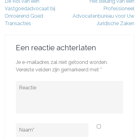
Berichtnavigatie
De Rol van een
Het Belang van een
Vastgoedadvocaat bij
Professioneel
Onroerend Goed
Advocatenbureau voor Uw
Transacties
Juridische Zaken
Een reactie achterlaten
Je e-mailadres zal niet getoond worden.
Vereiste velden zijn gemarkeerd met
*
Reactie
Naam
*