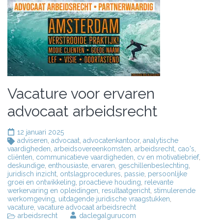
Vacature voor ervaren
advocaat arbeidsrecht
12 januari 2025
adviseren
,
advocaat
,
advocatenkantoor
,
analytische
vaardigheden
,
arbeidsovereenkomsten
,
arbeidsrecht
,
cao's
,
cliënten
,
communicatieve vaardigheden
,
cv en motivatiebrief
,
deskundige
,
enthousiaste
,
ervaren
,
geschillenbeslechting
,
juridisch inzicht
,
ontslagprocedures
,
passie
,
persoonlijke
groei en ontwikkeling
,
proactieve houding
,
relevante
werkervaring en opleidingen
,
resultaatgericht
,
stimulerende
werkomgeving
,
uitdagende juridische vraagstukken
,
vacature
,
vacature advocaat arbeidsrecht
arbeidsrecht
daclegalgurucom