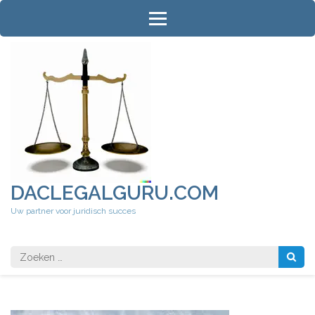
Ga
naar
inhoud
(druk
op
Enter)
DACLEGALGURU.COM
Uw partner voor juridisch succes
Zoeken
naar: