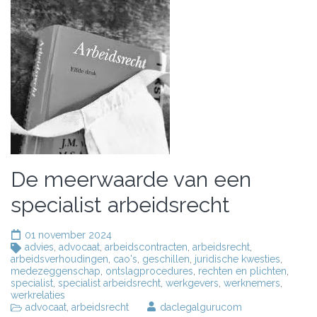
De meerwaarde van een
specialist arbeidsrecht
01 november 2024
advies
,
advocaat
,
arbeidscontracten
,
arbeidsrecht
,
arbeidsverhoudingen
,
cao's
,
geschillen
,
juridische kwesties
,
medezeggenschap
,
ontslagprocedures
,
rechten en plichten
,
specialist
,
specialist arbeidsrecht
,
werkgevers
,
werknemers
,
werkrelaties
advocaat
,
arbeidsrecht
daclegalgurucom