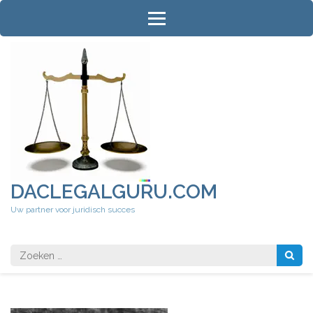
Ga
naar
inhoud
(druk
op
Enter)
DACLEGALGURU.COM
Uw partner voor juridisch succes
Zoeken
naar: