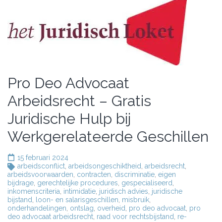
Pro Deo Advocaat
Arbeidsrecht – Gratis
Juridische Hulp bij
Werkgerelateerde Geschillen
15 februari 2024
arbeidsconflict
,
arbeidsongeschiktheid
,
arbeidsrecht
,
arbeidsvoorwaarden
,
contracten
,
discriminatie
,
eigen
bijdrage
,
gerechtelijke procedures
,
gespecialiseerd
,
inkomenscriteria
,
intimidatie
,
juridisch advies
,
juridische
bijstand
,
loon- en salarisgeschillen
,
misbruik
,
onderhandelingen
,
ontslag
,
overheid
,
pro deo advocaat
,
pro
deo advocaat arbeidsrecht
,
raad voor rechtsbijstand
,
re-