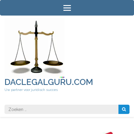
Ga
naar
inhoud
(druk
op
Enter)
DACLEGALGURU.COM
Uw partner voor juridisch succes
Zoeken
naar: