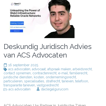
Deskundig Juridisch Advies
van ACS Advocaten
16 september 2025
acs advocaten
,
advocaat
,
afspraak maken
,
arbeidsrecht
,
contact opnemen
,
contractenrecht
,
e-mail
,
familierecht
,
juridische diensten
,
kosten
,
ondernemingsrecht
,
particulieren
,
specialisaties
,
strafrecht
,
tarieven
,
telefoon
,
transparante tarieven
,
vastgoedrecht
acs advocaten
daclegalgurucom
ACS Advocaten: Uw Partner in Juridische Zaken