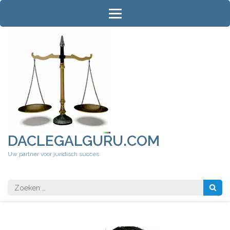
Ga
naar
inhoud
(druk
op
Enter)
DACLEGALGURU.COM
Uw partner voor juridisch succes
Zoeken
naar: