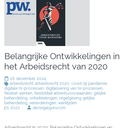
Belangrijke Ontwikkelingen in
het Arbeidsrecht van 2020
26 december 2024
arbeidsrecht
,
arbeidsrecht 2020
,
covid-19 pandemie
,
digitale hr-processen
,
digitalisering van hr-processen
,
flexibel werken
,
flexibiliteit arbeidsvoorwaarden
,
gelijke
behandeling
,
ontwikkelingen
,
regelgeving gelijke
behandeling
,
veranderingen
,
werktijden
2020
daclegalgurucom
Arbeidsrecht in 2020: Belangrijke Ontwikkelingen en