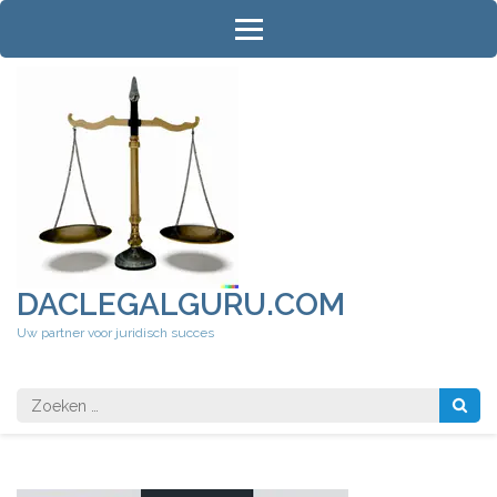
Ga
naar
inhoud
(druk
op
Enter)
DACLEGALGURU.COM
Uw partner voor juridisch succes
Zoeken
naar: